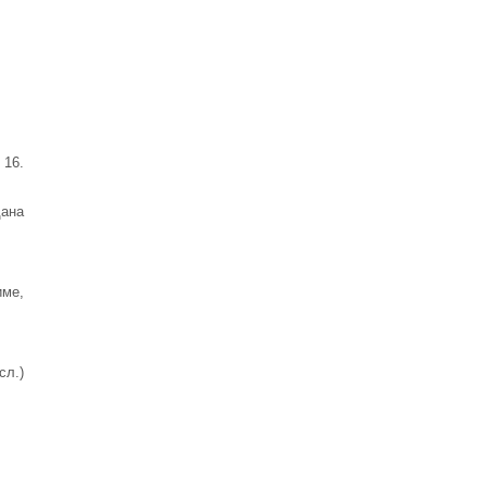
 16.
дана
име,
сл.)