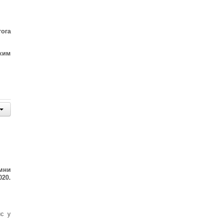
тога
ким
мни
0
20
.
ис у