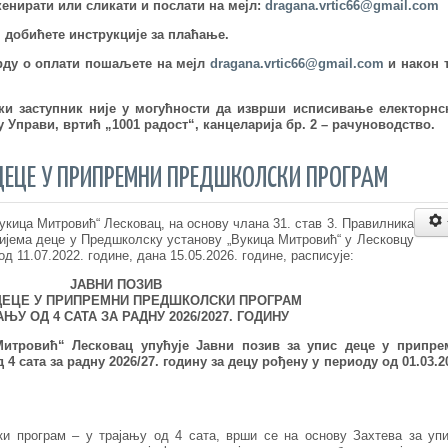
енирати или сликати и послати на мејл:
dragana.vrtic66@gmail.com
, добићете инструкције за плаћање.
врду о оплати пошаљете на мејл
dragana.vrtic66@gmail.com
и након 
ски заступник није у могућности да изврши исписивање електорнс
Управи, вртић „1001 радост“, канцеларија бр. 2 – рачуноводство.
ДЕЦЕ У ПРИПРЕМНИ ПРЕДШКОЛСКИ ПРОГРАМ
кица Митровић“ Лесковац, на основу члана 31. став 3. Правилника
ријема деце у Предшколску установу „Вукица Митровић“ у Лесковцу
од 11.07.2022. године, дана 15.05.2026. године, расписује:
ЈАВНИ ПОЗИВ
ДЕЦЕ У ПРИПРЕМНИ ПРЕДШКОЛСКИ ПРОГРАМ
ЊУ ОД 4 САТА ЗА РАДНУ 2026/2027. ГОДИНУ
Митровић“ Лесковац упућује
Јавни позив за упис деце у припре
 4 сата за радну 202
6
/2
7
. годину за децу рођену у периоду од 01.03.2
и програм – у трајању од 4 сата, врши се на основу Захтева за уп