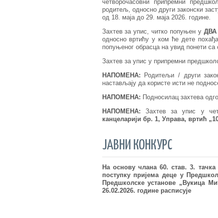
четворочасовни припремни предшкол
родитељ, односно други законски заст
од 18. маја до 29. маја 2026. године.
Захтев за упис, читко попуњен у
ДВА
односно вртићу у ком ће дете похађ
попуњеног обрасца на увид понети са 
Захтев за упис у припремни предшкол
НАПОМЕНА:
Родитељи / други зако
настављају да користе исти не поднос
НАПОМЕНА:
Подносилац захтева одгов
НАПОМЕНА:
Захтев за упис у чет
канцеларији бр. 1, Управа, вртић „1
ЈАВНИ КОНКУРС
На основу члана 60. став. 3. тачк
поступку пријема деце у Предшкол
Предшколске установе
„
Вукица Ми
26.02.2026. године
расписује