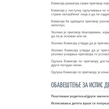
Комисија разматра сваки приговор пој
Комисија у поступку одлучивања по пр
стране овлашћеног лица и да ли садрж
Комисија ће одбацити приговор уколи
непотпун.
Уколико је приговор благовремен, изј
да ли је основан или не.
Уколико Комисија утврди да је пригово
Уколико Комисија утврди да је приг
уколико усвајање приговора то услов
Одлука Комисије по приговору доста
други погодан начин.
Одлука Комисије по приговору је кона
ОБАВЕШТЕЊЕ ЗА ИСПИС Д
Поштовани родитељи/други законски
Исписивање детета врши се попуња