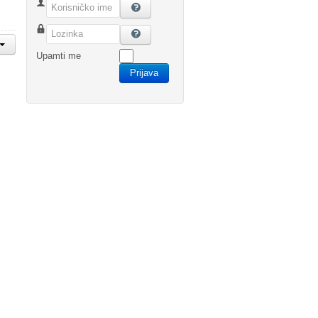
Korisničko ime
Lozinka
Upamti me
Prijava