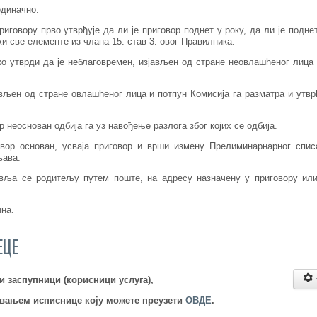
единачно.
иговору прво утврђује да ли је приговор поднет у року, да ли је подне
и све елементе из члана 15. став 3. овог Правилника.
ко утврди да је неблаговремен, изјављен од стране неовлашћеног лица
ављен од стране овлашћеног лица и потпун Комисија га разматра и утвр
р неоснован одбија га уз навођење разлога због којих се одбија.
овор основан, усваја приговор и врши измену Прелиминарнарног спис
љава.
вља се родитељу путем поште, на адресу назначену у приговору ил
чна.
ЕЦЕ
 заспупници (корисници услуга),
вањем исписнице коју можете преузети
ОВДЕ
.