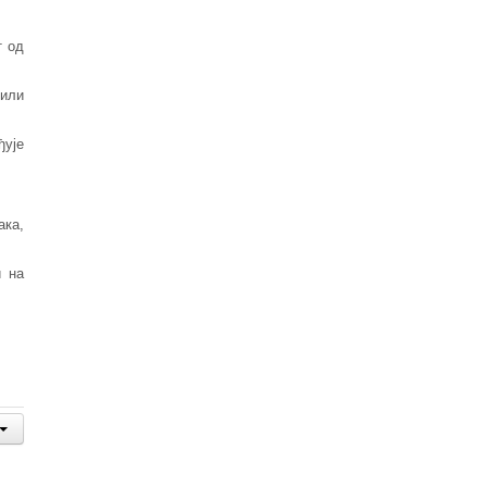
т од
 или
ђује
ака,
и на