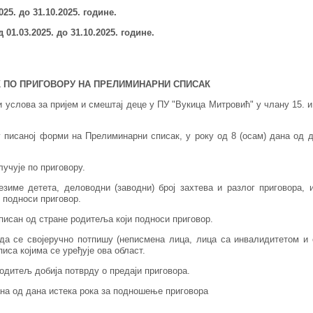
025.
до 31.10.2025. године.
 01.03.2025. до 31
.10.2025. године.
 ПО ПРИГОВОРУ НА ПРЕЛИМИНАРНИ СПИСАК
 услова за пријем и смештај деце у ПУ "Вукица Митровић" у члану 15. и
у писаној форми на Прелиминарни списак, у року од 8 (осам) дана од 
лучује по приговору.
зиме детета, деловодни (заводни) број захтева и разлог приговора, 
 подноси приговор.
писан од стране родитеља који подноси приговор.
да се својеручно потпишу (неписмена лица, лица са инвалидитетом и 
иса којима се уређује ова област.
родитељ добија потврду о предаји приговора.
дана од дана истека рока за подношење приговора