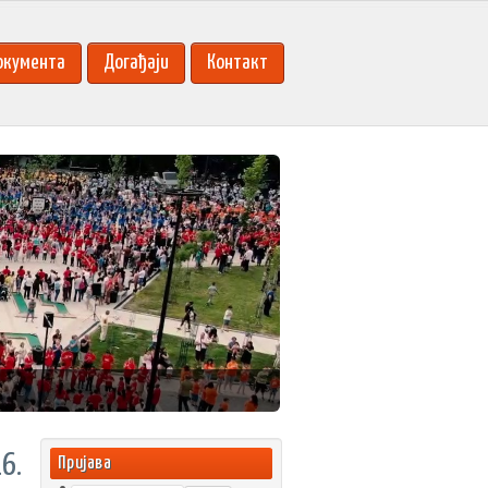
окумента
Догађаји
Контакт
6.
Пријава