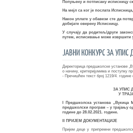
Попуњену и потписану исписницу ск
На мејл са ког је послата Исписница
Након уплате у обавези сте да пот
добијате оверену
Исписницу.
У случају да родитељ/други закон
путем, исписивање може извршити у 
ЈАВНИ КОНКУРС ЗА УПИС 
Директорица предшколске установе „Ву
о начину, критеријумима и поступку п
- Пречишћен текст број 1219/4. године 
ЗА УПИС 
У ТРАЈА
I Предшколска установа „Вукица 
предшколски програм – у трајању од
године до 28.02.202
1
. године.
II ПРИЈЕМ ДОКУМЕНТАЦИЈЕ
Пријем деце у припремни предшколск