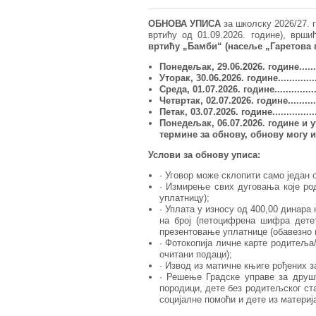
ОБНОВА УПИСА
за школску 2026/27. 
вртићу од 01.09.2026. године), врш
вртићу „Бамби“ (насеље „Гаретова п
Понедељак
,
29.06
.202
6
. године.
.....
Уторак
,
30.06
.202
6
.
године.....
........
Среда
,
01.07
.202
6
.
године...............
Четвртак
,
02.07
.202
6
. године.........
Петак
,
03.07
.202
6
. године................
Понедељак, 06.07
.202
6. године и у
термине за обнову, обнову могу и
Услови за обнову уписа:
· Уговор може склопити само један 
· Измирење свих дуговања које ро
уплатницу);
· Уплата у износу од 400,00 динара
на број (петоцифрена шифра дете
презентовање уплатнице (обавезно 
· Фотокопија личне карте родитеља/
очитани подаци);
· Извод из матичне књиге рођених з
· Решење Градске управе за друшт
породици, дете без родитељског ст
социјалне помоћи и дете из материј