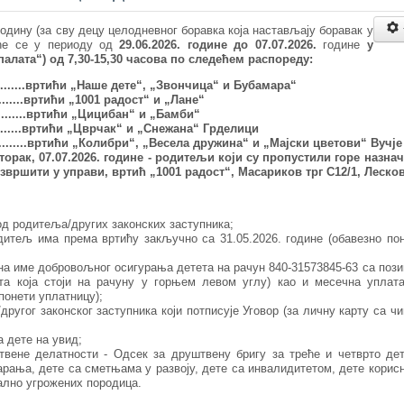
годину (за сву децу целодневног боравка која настављају боравак у
иће се у периоду од
29
.06.
2026. године
до
07.07
.2026.
године
у
алата“) од 7,30-15,30 часова по следећем распореду:
..
.....вртић
и
„Наше дете“
, „Звончица“ и Бубамара“
..
.....вртићи „
1001 радост
“ и „
Лане
“
.
.
.....вртић
и
„
Цицибан
“
и
„
Бамби
“
.......вртић
и
„
Цврчак
“
и „Снежана“ Грделици
.....
..
вртић
и
„
Колибри
“
, „Весела дружина“ и „Мајски цветови“ Вучје
торак, 07.07
.202
6. године - родитељи који су пропустили горе назна
звршити у управи, вртић „1001 радост“, Масариков трг С12/1, Лесков
од родитеља/других законских заступника;
дитељ има према вртићу закључно са 31.05.2026. године (обавезно по
 на име добровољног осигурања детета на рачун 840-31573845-63 са поз
та која стоји на рачуну у горњем левом углу) као и месечна уплат
понети уплатницу);
другог законског заступника који потписује Уговор (за личну карту са ч
а дете на увид;
вене делатности - Одсек за друштвену бригу за треће и четврто де
арања, дете са сметњама у развоју, дете са инвалидитетом, дете корис
ално угрожених породица.