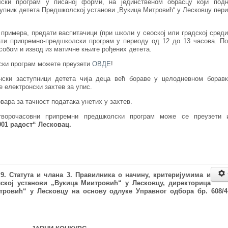
ски програм у писаној форми, на јединственом обрасцу који подн
упник детета Предшколској установи „Вукица Митровић“ у Лесковцу пер
примера, предати васпитачици (при школи у сеоској или градској среди
ати припремно-предшколски програм у периоду од 12 до 13 часова. П
собом и извод из матичне књиге рођених детета.
ски програм можете преузети
ОВДЕ
!
нски заступници детета чија деца већ бораве у целодневном борав
е електронски захтев за упис.
ара за тачност података унетих у захтев.
ворочасовни припремни предшколски програм може се преузети 
001 радост“ Лесковац.
а 9. Статута и члана 3. Правилника о
начину, критеријумима и
ској установи „Вукица Миитровић“ у Лесковцу
, директорица
тровић
“
у Лесковцу на основу одлуке Управног одбора бр. 608/4