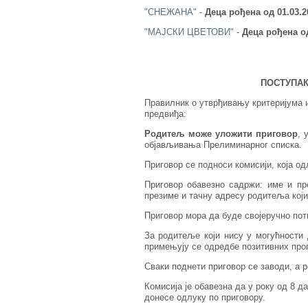
"СНЕЖАНА"
-
Деца рођена од 01.03.2
"МАЈСКИ ЦВЕТОВИ"
-
Деца рођена од
ПОСТУПАК
Правилник о утврђивању критеријума и
предвиђа:
Родитељ може уложити приговор
, 
објављивања Прелиминарног списка.
Приговор се подноси комисији, која од
Приговор обавезно садржи: име и пре
презиме и тачну адресу родитеља који
Приговор мора да буде својеручно пот
За родитеље који нису у могућности 
примењују се одредбе позитивних проп
Сваки поднети приговор се заводи, а 
Комисија је обавезна да у року од 8 
донесе одлуку по приговору.