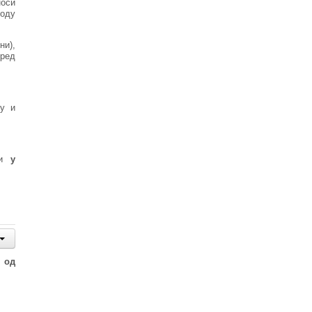
оси
иоду
ни),
оред
ку и
и
у
 од