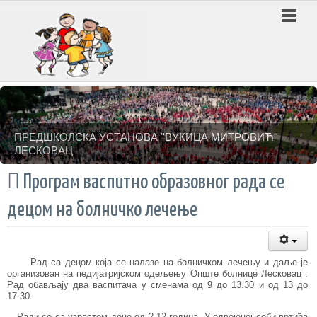
ПРЕДШКОЛСКА УСТАНОВА ''ВУКИЦА МИТРОВИЋ''
ЛЕСКОВАЦ
 Програм васпитно образовног рада се
децом на болничко лечење
Рад са децом која се налазе на болничком лечењу и даље је
организован на педијатријском одељењу Опште болнице Лесковац .
Рад обављају два васпитача у сменама од 9 до 13.30 и од 13 до
17.30.
Ради се са узрастом деце од 2-12 година. У одвојеној соби вртића