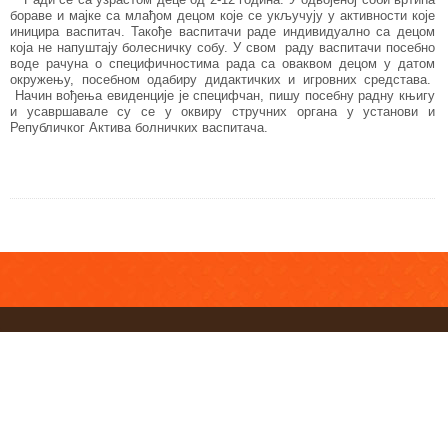
бораве и мајке са млађом децом које се укључују у активности које
иницира васпитач. Такође васпитачи раде индивидуално са децом
која не напуштају болесничку собу. У свом раду васпитачи посебно
воде рачуна о специфичностима рада са оваквом децом у датом
окружењу, посебном одабиру дидактичких и игровних средстава.
Начин вођења евиденције је специфчан, пишу посебну радну књигу
и усавршавале су се у оквиру стручних органа у установи и
Републичког Актива болничких васпитача.