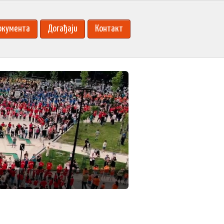
окумента
Догађаји
Контакт