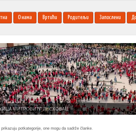
тна
О нама
Вртићи
Родитељи
Запослени
Д
КИЦА МИТРОВИЋ'' ЛЕСКОВАЦ
 prikazuju potkategorije, one mogu da sadrže članke.