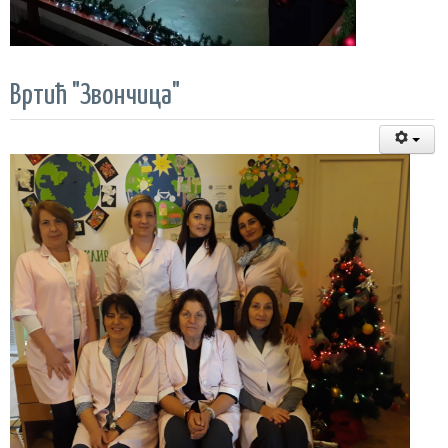
Вртић "Звончица"