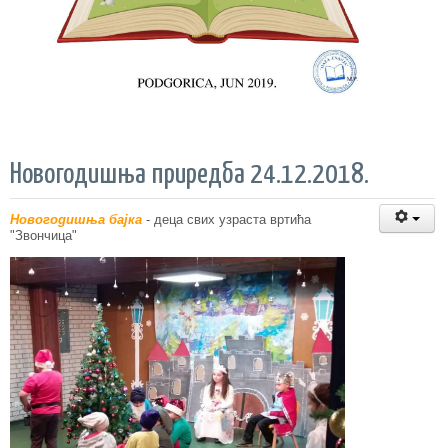
Новогодишња приредба 24.12.2018.
Новогодишња бајка
- деца свих узраста вртића
"Звончица"