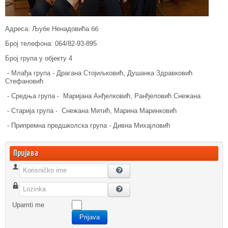
Адреса: Љубе Ненадовића бб
Број телефона: 064/82-93-895
Број група у објекту 4
- Млађа група - Драгана Стојиљковић, Душанка Здравковић
Стефановић
- Средња група - Маријана Анђелковић, Ранђеловић Снежана
- Старија група - Снежана Митић, Марина Маринковић
- Припремна предшколска група - Дивна Михајловић
Пријава
Korisničko ime
Lozinka
Upamti me
Prijava