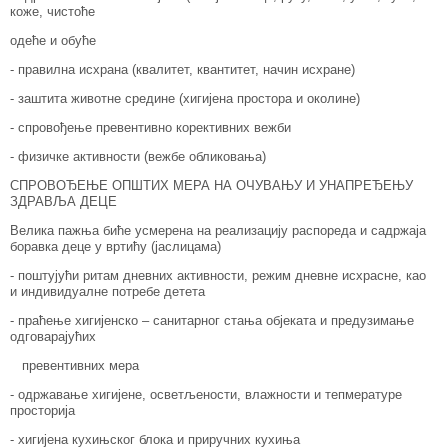
коже, чистоће
одеће и обуће
- правилна исхрана (квалитет, квантитет, начин исхране)
- заштита животне средине (хигијена простора и околине)
- спровођење превентивно корективних вежби
- физичке активности (вежбе обликовања)
СПРОВОЂЕЊЕ ОПШТИХ МЕРА НА ОЧУВАЊУ И УНАПРЕЂЕЊУ
ЗДРАВЉА ДЕЦЕ
Велика пажња биће усмерена на реализацију распореда и садржаја
боравка деце у вртићу (јаслицама)
- поштујући ритам дневних активности, режим дневне исхрасне, као
и индивидуалне потребе детета
- праћење хигијенско – санитарног стања објеката и предузимање
одговарајућих
превентивних мера
- одржавање хигијене, осветљености, влажности и тепмературе
просторија
- хигијена кухињског блока и приручних кухиња