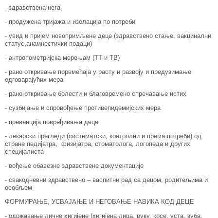
- здравствена нега
- продужена тријажа и изолација по потреби
- увид и пријем новопримљене деце (здравствено стање, вакцинални
статус,анамнестички подаци)
- антропометријска мерењам (ТТ и ТВ)
- рано откривање поремећаја у расту и развоју и предузимање
одговарајућих мера
- рано откривање болести и благовремено спречавање истих
- сузбијање и спровођење противепидемијских мера
- превенција повређивања деце
- лекарски прегледи (систематски, контролни и према потреби) од
стране педијатра, физијатра, стоматолога, логопеда и других
специјалиста
- вођење обавезне здравствене документације
- свакодневни здравствено – васпитни рад са децом, родитељима и
особљем
ФОРМИРАЊЕ, УСВАЈАЊЕ И НЕГОВАЊЕ НАВИКА КОД ДЕЦЕ
- одржавање личне хигијене (хигијена лица, руку, косе, уста, зуба,