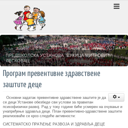
ПРЕДШКОЛСКА УСТАНОВА ''ВУКИЦА МИТРОВИЋ''
ЛЕСКОВАЦ
Програм превентивне здравствене
заштите деце
Основни задатак превентивне здравствене заштите је да
се деци Установе обезбеде сви услови за правилан
психофизички развој. Рад у току године биће усмерен на очување и
унапређење здравља деце. План превентивно-здравствене заштите
реализоваће се кроз следеће активности:
СИСТЕМАТСКО ПРАЋЕЊЕ РАЗВОЈА И ЗДРАВЉА ДЕЦЕ