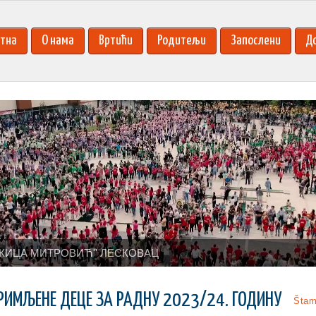
тна
О нама
Вртићи
Родитељи
Запослени
Д
КИЦА МИТРОВИЋ'' ЛЕСКОВАЦ
РИМЉЕНЕ ДЕЦЕ ЗА РАДНУ 2023/24. ГОДИНУ
Štam