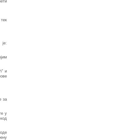
зети
 тек
 је:
ојим
ћ" и
нове
е за
те у
 код
воде
ену