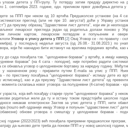
 улазак детета у ПП-групу. Ту потврду затим предају директно на 
то 1. септембра 2023. године, одн. приликом првог довођења детета у
 дете за ППП при неком од 10 вртића Предшколске установе (на 4 са
систематски преглед (али не пре 10. августа!) доћи у Управу устано
ст") да преузму образац "Здравствени лист детета", који им је неопхода
вљеног лекарског прегледа један од родитеља долази поново у Упр
таном личном картом, лекарском потврдом и попуњеним и овере
склопи
Уговор о упису детета у ППП
.
[2]
Овај Уговор се - по правилу - ск
ембра), у последњој недељи августа (од 26.08.- 31.08.2023.) по уна
ра, који ће накнадно бити истакнут на вратима појединих вртића, као 
су до сада похађала тзв. "целодневни боравак" у вртићу, а имају намер
удневни боравак" (на 4 сата - поподне), није потребно радити система
а се обнавља уговор о целодневном бортавку за наредну годину. Међути
- у назначеном року - пријавити путем Е-maila за упис у ППП. Њи
а - по престанку похађања "целодневног боравка"- испишу дете из вр
 исписницу), као и да преузму "Здравствени лист детета" од превент
о момента склапања новог уговора -за полудневни (4-сатни) боравак - кр
 узраста, која већ похађају старије групе "целодневног боравка" у неко
ихови родитељи желе да ту и остану током предстојеће школске годи
дносе никакав електронски Захтев за упис детета у ППП, нити обав
ара (пошто већ одраније имају Уговор и попуњен "здравствени лист" дете
обавезне) обнове уговора о смештају у целодневни боравак - подн
ској години (2022/2023) већ похађала припремни предшколски програм,
атрају да њихово дете треба да понови ППП и у новој школској години, 