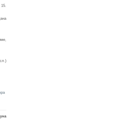
 15.
дана
име,
сл.)
mpa
јуна