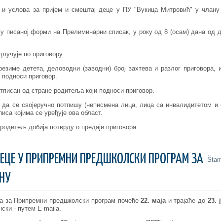
 и услова за пријем и смештај деце у ПУ "Вукица Митровић" у члану
 у писаној форми на Прелиминарни списак, у року од 8 (осам) дана од 
длучује по приговору.
езиме детета, деловодни (заводни) број захтева и разлог приговора, 
 подноси приговор.
отписан од стране родитеља који подноси приговор.
 да се својеручно потпишу (неписмена лица, лица са инвалидитетом и 
иса којима се уређује ова област.
 родитељ добија потврду о предаји приговора.
ЕЦЕ У ПРИПРЕМНИ ПРЕДШКОЛСКИ ПРОГРАМ ЗА
Šta
НУ
ина за Припремни предшколски програм почеће
22. маја
и трајаће до
23. 
ски - путем Е-maila.