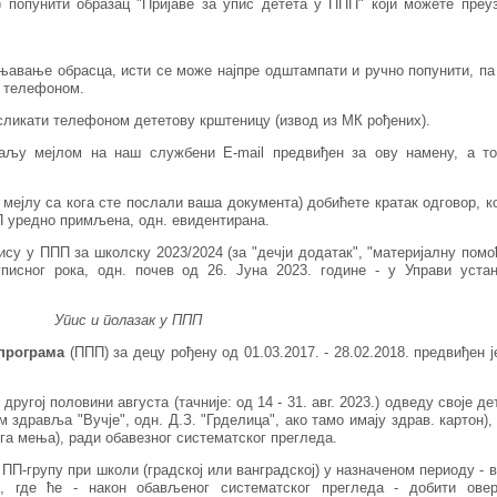
) попунити образац "Пријаве за упис детета у ППП" који можете преу
њавање обрасца, исти се може најпре одштампати и ручно попунити, па
м телефоном.
 сликати телефоном дететову крштеницу (извод из МК рођених).
аљу мејлом на наш службени E-mail предвиђен за ову намену, а то
 мејлу са кога сте послали ваша документа) добићете кратак одговор, к
ПП уредно примљена, одн. евидентирана.
 у ППП за школску 2023/2024 (за "дечји додатак", "материјалну помо
писног рока, одн. почев од 26. Јуна 2023. године - у Управи уста
Упис и полазак у ППП
програма
(ППП) за децу рођену од 01.03.2017. - 28.02.2018. предвиђен ј
ругој половини августа (тачније: од 14 - 31. авг. 2023.) одведу своје де
 здравља "Вучје", одн. Д.З. "Грделица", ако тамо имају здрав. картон),
и га мења), ради обавезног систематског прегледа.
 ПП-групу при школи (градској или ванградској) у назначеном периоду - 
р, где ће - након обављеног систематског прегледа - добити овер