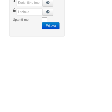
Korisničko ime
Lozinka
Upamti me
Prijava