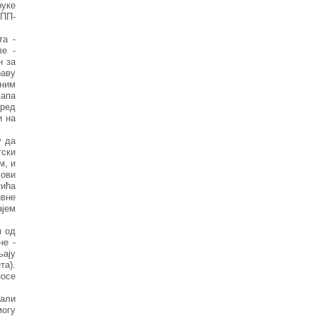
руке
 ПП-
та -
ве -
н за
аву
ним
лапа
пред
и на
у да
тски
м, и
хови
тића
ивне
ајем
м од
не -
љају
та).
осе
 али
могу