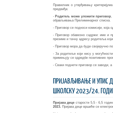
Правилник о утврђивању критеријума
предвиђа:
-
Родитељ може уложити приговор
,
објављивања Прелиминарног списка.
- Приговор се подноси комисији, која о
- Приговор обавезно садржи: име и пр
презиме и тачну адресу родитеља који
- Приговор мора да буде својеручно п
- За родитеље који нису у могућности
примењују се одредбе позитивних проп
- Сваки поднети приговор се заводи, а
ПРИЈАВЉИВАЊЕ И УПИС Д
ШКОЛСКУ 2023/24. ГОДИ
Пријава деце
старости 5,5 - 6,5 год
2023
.
Пријава деце вршиће се електрон