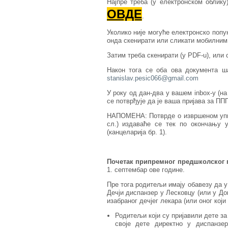
Најпре треба (у електронском облику
ОВДЕ
.
Уколико није могуће електронско попу
онда скенирати или сликати мобилни
Затим треба скенирати (у PDF-u), или
Након тога се оба ова документа ш
stanislav.pesic066@gmail.com
У року од дан-два у вашем inbox-у (на
се потврђује да је ваша пријава за П
НАПОМЕНА: Потврде о извршеном упису
сл.) издаваће се тек по окончању у
(канцеларија бр. 1).
Почетак припремног предшколског 
1. септембар ове године.
Пре тога родитељи имају обавезу да у д
Дечји диспанзер у Лесковцу (или у Дом
изабраног дечјег лекара (или оног кој
Родитељи који су пријавили дете за
своје дете директно у диспанзе