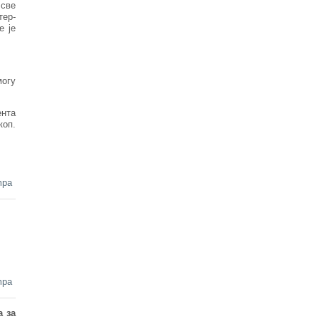
 све
тер-
е је
могу
ента
коп.
mpa
mpa
а за