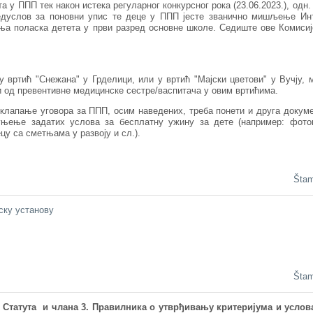
та у ППП тек након истека регуларног конкурсног рока (23.06.2023.), одн.
редуслов за поновни упис те деце у ППП јесте званично мишљење Ин
ња поласка детета у први разред основне школе. Седиште ове Комисиј
у вртић "Снежана" у Грделици, или у вртић "Мајски цветови" у Вучју, 
и од превентивне медицинске сестре/васпитача у овим вртићима.
клапање уговора за ППП, осим наведених, треба понети и друга докум
уњење задатих услова за бесплатну ужину за дете (например: фото
цу са сметњама у развоју и сл.).
Šta
ску установу
Šta
9. Статута и члана 3. Правилника о утврђивању критеријума и услов