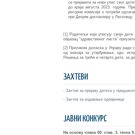
се пријавити за нови упис свог дете
до краја августа 2023. године. П
ресорне комисије о потреби одлага
при Дечјем диспанзеру у Лесковцу.
[1]
Родитељи који уписују своје дете 
образац "здравственог листа" преузет
[2]
Приликом доласка у Управу ради с
од значаја за утврђивање, одн. исп
Решења за треће и четврто дете, за де
ЗАХТЕВИ
-
Захтев за пријаву детета у предшкол
-
Захтев за издавање одбијенице
ЈАВНИ КОНКУРС
На основу члана 60. став. 3. тачка 