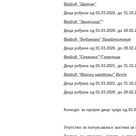
Вртић "Цврчак"
Деца рођена од 01.03.2022.
до 31.10.20
Вртић "Звончица"
“
Деца рођена од 01.03.2020.
до
28.02.
Вртић "Бубамара" Братмиловце
Деца рођена од 01.03.2020.
до 28.02.
Вртић "Снежана"“Грделица
Деца рођена од 01.03.2021.
до 31.10.20
Вртић "Мајски цветови" Вучје
Деца рођена од 01.03.2021. до 31.10.2022.
Деца рођена од 01.03.2020. до 28.02.2021. 
Конкурс за пријем деце траје од 01.03
Упутство за попуњавање захтева за 