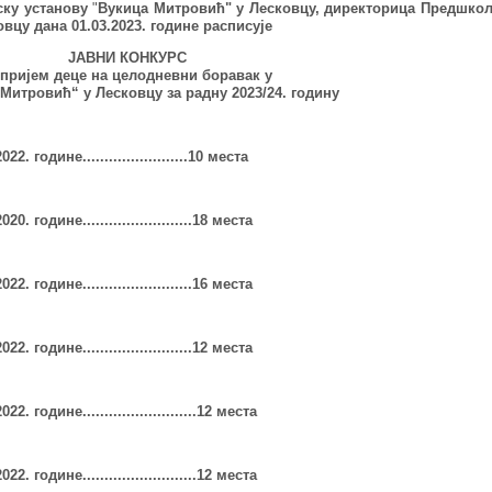
ку установу
"
Вукица Митровић" у Лесковцу, директорица Предшкол
вцу дана 01.03.2023. године расписује
ЈАВНИ КОНКУРС
 пријем деце на целодневни боравак у
Митровић“ у Лесковцу за радну 202
3
/24.
г
одину
22. године........................10 места
 године.........................18 места
22. године.........................16 места
22. године.........................12 места
22. године..........................12 места
22. године..........................12 места