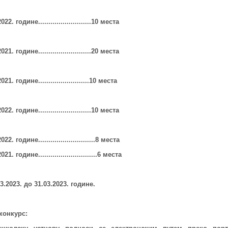
22. године..........................10 места
2021.
године................
.
.........20 места
2021.
године.........................10 места
22. године..........................10 места
 године............................8 места
године...........................
.
.6 места
.2023. до 31.03.2023. године.
конкурс: