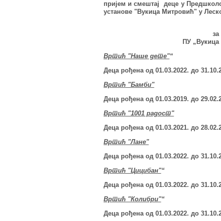
пријем и смештај деце
у Предшколс
установе "Вукица Митровић" у Леско
за
ПУ „Вукица 
Вртић "Наше дете"
“
Деца рођена од 01.03.2022.
до 31.10.20
Вртић "Бамби"
Деца рођена од 01.03.2019. до 29.02.2020.
Вртић "1001 радост"
Деца рођена од 01.03.2021.
до 28.02.20
Вртић "Лане"
Деца рођена од 01.03.2022.
до 31.10.20
Вртић "Цицибан"
“
Деца рођена од 01.03.2022.
до 31.10.20
Вртић "Колибри"
“
Деца рођена од 01.03.2022.
до 31.10.20