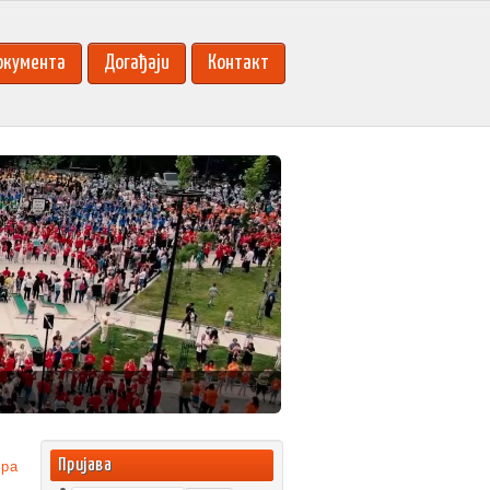
окумента
Догађаји
Контакт
Пријава
pa