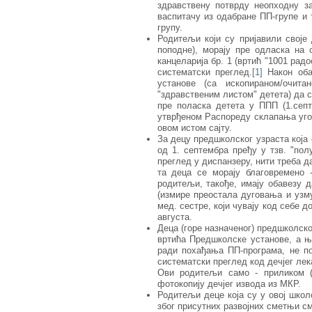
здравствену потврду неопходну за
васпитачу из одабране ПП-групе и 
групу.
Родитељи који су пријавили своје
поподне), морају пре одласка на 
канцеларија бр. 1 (вртић "1001 радо
систематски преглед.
[1]
Након оба
установе (са ископираном/очи
"здравственим листом" детета) да 
пре поласка детета у ППП (1.септ
утврђеном Распореду склапања угово
овом истом сајту.
За децу предшколског узраста која 
од 1. септембра пређу у тзв. "пол
преглед у диспанзеру, нити треба д
та деца се морају благовремено 
родитељи, такође, имају обавезу д
(измире преостала дуговања и узму
мед. сестре, који чувају код себе д
августа.
Деца (горе назначеног) предшколског
вртића Предшколске установе, а њ
ради похађања ПП-програма, не по
систематски преглед код дечјег лек
Ови родитељи само - приликом (
фотокопију дечјег извода из МКР.
Родитељи деце која су у овој школ
због присутних развојних сметњи см