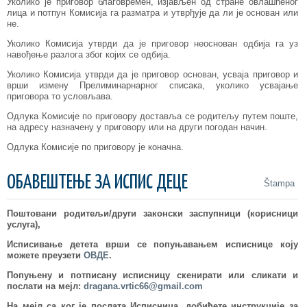
Уколико је приговор благовремен, изјављен од стране овлашћеног
лица и потпун Комисија га разматра и утврђује да ли је основан или
не.
Уколико Комисија утврди да је приговор неоснован одбија га уз
навођење разлога због којих се одбија.
Уколико Комисија утврди да је приговор основан, усваја приговор и
врши измену Прелиминарнарног списака, уколико усвајање
приговора то условљава.
Одлука Комисије по приговору доставља се родитељу путем поште,
на адресу назначену у приговору или на други погодан начин.
Одлука Комисије по приговору је коначна.
ОБАВЕШТЕЊЕ ЗА ИСПИС ДЕЦЕ
Štampa
Поштовани родитељи/други законски заспупници (корисници
услуга),
Исписивање детета врши се попуњавањем исписнице коју
можете преузети
ОВДЕ
.
Попуњену и потписану исписницу скенирати или сликати и
послати на мејл:
dragana.vrtic66@gmail.com
На мејл са ког је послата Исписница, добићете инструкције за