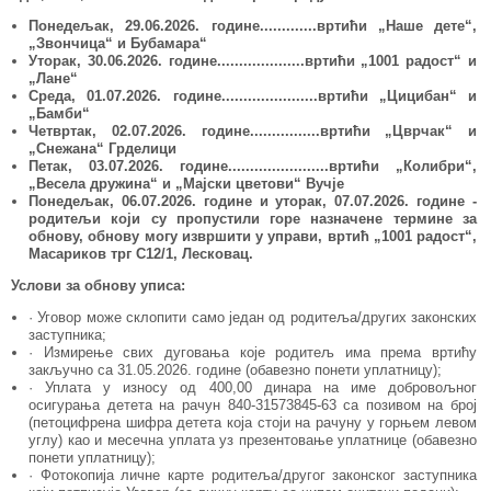
Понедељак
,
29.06
.202
6
. године.
.......
.....вртић
и
„Наше дете“
,
„Звончица“ и Бубамара“
Уторак
,
30.06
.202
6
.
године.....
..........
.....вртићи „
1001 радост
“ и
„
Лане
“
Среда
,
01.07
.202
6
.
године................
.
.....вртић
и
„
Цицибан
“
и
„
Бамби
“
Четвртак
,
02.07
.202
6
. године................вртић
и
„
Цврчак
“
и
„Снежана“ Грделици
Петак
,
03.07
.202
6
. године.....................
..
вртић
и
„
Колибри
“
,
„Весела дружина“ и „Мајски цветови“ Вучје
Понедељак, 06.07
.202
6. године и уторак, 07.07
.202
6. године -
родитељи који су пропустили горе назначене термине за
обнову, обнову могу извршити у управи, вртић „1001 радост“,
Масариков трг С12/1, Лесковац.
Услови за обнову уписа:
· Уговор може склопити само један од родитеља/других законских
заступника;
· Измирење свих дуговања које родитељ има према вртићу
закључно са 31.05.2026. године (обавезно понети уплатницу);
· Уплата у износу од 400,00 динара на име добровољног
осигурања детета на рачун 840-31573845-63 са позивом на број
(петоцифрена шифра детета која стоји на рачуну у горњем левом
углу) као и месечна уплата уз презентовање уплатнице (обавезно
понети уплатницу);
· Фотокопија личне карте родитеља/другог законског заступника