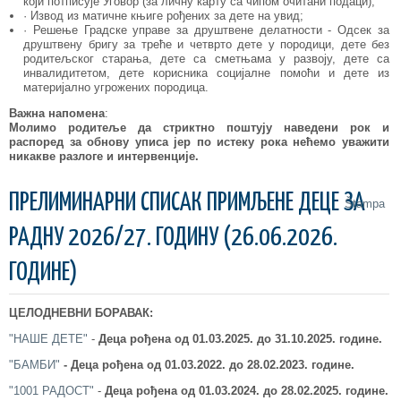
који потписује Уговор (за личну карту са чипом очитани подаци);
· Извод из матичне књиге рођених за дете на увид;
· Решење Градске управе за друштвене делатности - Одсек за
друштвену бригу за треће и четврто дете у породици, дете без
родитељског старања, дете са сметњама у развоју, дете са
инвалидитетом, дете корисника социјалне помоћи и дете из
материјално угрожених породица.
Важна напомена
:
Молимо родитеље да стриктно поштују наведени рок и
распоред за обнову уписа јер по истеку рока нећемо уважити
никакве разлоге и интервенције.
ПРЕЛИМИНАРНИ СПИСАК ПРИМЉЕНЕ ДЕЦЕ ЗА
Štampa
РАДНУ 2026/27. ГОДИНУ (26.06.2026.
ГОДИНЕ)
ЦЕЛОДНЕВНИ БОРАВАК:
"НАШЕ ДЕТЕ"
-
Деца рођена од 01.03.2025.
до 31.10.2025. године.
"БАМБИ"
-
Деца рођена од 01.03.2022.
до 28.02.2023. године.
"1001 РАДОСТ"
-
Деца рођена од 01.03.2024.
до 28.02.2025. године.