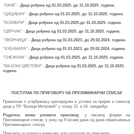
"ЛАНЕ"
-
Деца рођена од 01.03.2025.
до 31.10.2025. године.
"ЦИЦИБАН"
-
Деца рођена од 01.03.2025.
до 31.10.2025. године.
"КОЛИБРИ"
-
Деца рођена од 01.03.2025.
до 31.10.2025. године.
"ЦВРЧАК"
-
Деца рођена од 01.03.2025.
до 31.10.2025. године.
"ЗВОНЧИЦА"
-
Деца рођена од 01.03.2023.
до 29.02.2024. године.
"БУБАМАРА"
-
Деца рођена од 01.03.2023.
до 29
.02.2024.
године.
"СНЕЖАНА"
-
Деца рођена од 01.03.2025.
до 31.10.2025. године.
"МАЈСКИ ЦВЕТОВИ"
-
Деца рођена од 01.03.2025. до 31
.10.2025.
године.
ПОСТУПАК ПО ПРИГОВОРУ НА ПРЕЛИМИНАРНИ СПИСАК
Правилник о утврђивању критеријума и услова за пријем и смештај
деце у ПУ "Вукица Митровић" у члану 15. и 16. предвиђа:
Родитељ може уложити приговор
, у писаној форми на
Прелиминарни списак, у року од 8 (осам) дана од дана објављивања
Прелиминарног списка.
Приговор се подноси комисији, која одлучује по приговору.