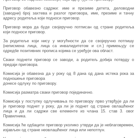
Приговор обавезно садржи: име и презиме детета, деловодни
(заводни) број захтева и разлог приговора, име, презиме и тачну
адресу родитеља који подноси приговор.
Приговор мора да буде својеручно потписан од стране родитеља
који подноси приговор.
За родитеље који нису у могућности да се својеручно потпишу
(неписмена лица, лица са инвалидитетом и сл.) примењују се
одредбе позитивних прописа којима се уређује ова област.
Сваки поднети приговор се заводи, а родитељ добија потврду о
предаји приговора.
Комисија је обавезна да у року од 8 дана од дана истека рока за
подношење приговора
донесе одлуку по приговору.
Комисија разматра сваки приговор појединачно.
Комисија у поступку одлучивања по приговору прво утврђује да ли
је приговор поднет у року, да ли је поднет од стране овлашћеног
лица и да ли садржи све елементе из члана 15. став 3. овог
Правилника.
Комисија ће одбацити приговор уколико утврди да је неблаговремен,
изјављен од стране неовлашћеног лица или непотпун.