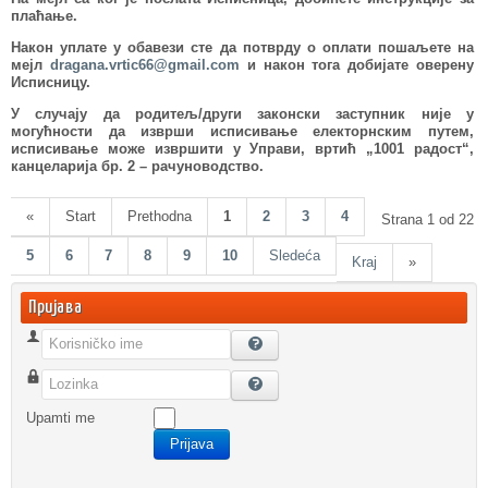
плаћање.
Након уплате у обавези сте да потврду о оплати пошаљете на
мејл
dragana.vrtic66@gmail.com
и након тога добијате оверену
Исписницу.
У случају да родитељ/други законски заступник није у
могућности да изврши исписивање електорнским путем,
исписивање може извршити у Управи, вртић „1001 радост“,
канцеларија бр. 2 – рачуноводство.
«
Start
Prethodna
1
2
3
4
Strana 1 od 22
5
6
7
8
9
10
Sledeća
Kraj
»
Пријава
Korisničko ime
Lozinka
Upamti me
Prijava