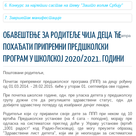
6. Конкурс за најлепши састав на тему "Зашто волим Србију"
7. Завршетак манифестације
ОБАВЕШТЕЊЕ ЗА РОДИТЕЉЕ ЧИЈА ДЕЦА ЋЕ
Štampa
ПОХАЂАТИ ПРИПРЕМНИ ПРЕДШКОЛСКИ
ПРОГРАМ У ШКОЛСКОЈ 2020/2021. ГОДИНИ
Поштовани родитељи,
Почетак припремног предшколског програма (ППП) за децу рођену
од 01.03.2014. - 28.02.2015. биће у уторак 01. септембрa ове године.
Пре почетка школске године, одн. пре уласка детета у предшколску
групу дужни сте да регулишете здравствени статус, одн. да
добијете здравстену потврду од изабраног дечјег лекара.
Родитељи који су пријавили своје дете за ППП при неком од 10
вртића Предшколске установе (на 4 сата - поподне), морају пре
одласка на систематски преглед доћи у Управу установе (вртић
„1001 радост“ код Радио-Лесковца), где могу преузети образац
"Здравствени лист детета", који им је неопходан за систематски