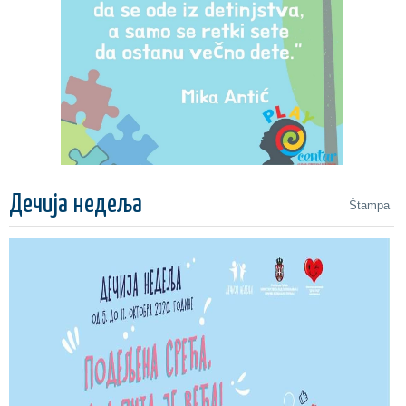
Дечија недеља
Štampa