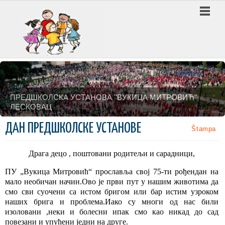
ПРЕДШКОЛСКА УСТАНОВА ''ВУКИЦА МИТРОВИЋ''
ЛЕСКОВАЦ
ДАН ПРЕДШКОЛСКЕ УСТАНОВЕ
Štampa
Драга децо , поштовани родитељи и сарадници,
ПУ „Вукица Митровић“ прославља свој 75-ти рођендан на
мало необичан начин.Ово је први пут у нашим животима да
смо сви суочени са истом бригом или бар истим узроком
наших брига и проблема.Иако су многи од нас били
изоловани ,неки и болесни ипак смо као никад до сад
повезани и упућени једни на друге.