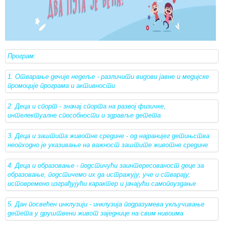
Програм:
1. Отварање дечије недеље - различити видови јавне и медијске
промоције програма и активности
2. Деца и спорт - значај спорта на развој физичке,
интелектуалне способности и здравље детета
3. Деца и заштита животне средине - од најранијег детињства
неопходно је указивање на важност заштите животне средине
4. Деца и образовање - подстичући заинтересованост деце за
образовање, подстичемо их да истражују, уче и стварају,
истовремено изграђујући карактер и јачајући самопоуздање
5. Дан посвећен инклузији - инклузија подразумева укључивање
детета у друштвени живот заједнице на свим нивоима