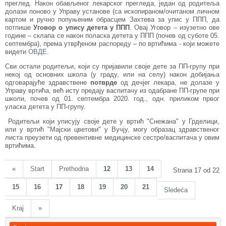
преглед. Након обављеног лекарског прегледа, један од родитеља
долази поново у Управу установе (са ископираном/очитаном личном
картом и ручно попуњеним обрасцем Захтева за упис у ППП, да
потпише
Уговор о упису детета у ППП
. Овај Уговор – изузетно ове
године – склапа се након поласка детета у ППП (почев од суботе 05.
септембра), према утврђеном распореду – по вртићима - који можете
видети
ОВДЕ
.
Сви остали родитељи, који су пријавили своје дете за ПП-групу при
некој од основних школа (у граду, или на селу) након добијања
одговарајуће здравствене
потврде
од дечјег лекара, не долазе у
Управу вртића, већ исту предају васпитачу из одабране ПП-групе при
школи, почев од 01. септембра 2020. год., одн. приликом првог
уласка детета у ПП-групу.
Родитељи који уписују своје дете у вртић "Снежана" у Грделици,
или у вртић "Мајски цветови" у Вучју, могу образац здравственог
листа преузети од превентивне медицинске сестре/васпитача у овим
вртићима.
«
Start
Prethodna
12
13
14
Strana 17 od 22
15
16
17
18
19
20
21
Sledeća
Kraj
»