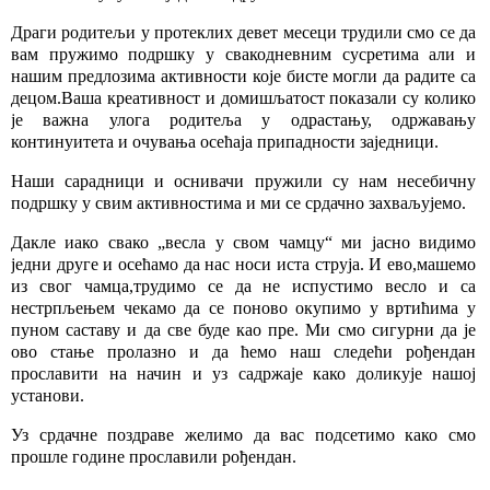
Драги родитељи у протеклих девет месеци трудили смо се да
вам пружимо подршку у свакодневним сусретима али и
нашим предлозима активности које бисте могли да радите са
децом.Ваша креативност и домишљатост показали су колико
је важна улога родитеља у одрастању, одржавању
континуитета и очувања осећаја припадности заједници.
Наши сарадници и оснивачи пружили су нам несебичну
подршку у свим активностима и ми се срдачно захваљујемо.
Дакле иако свако „весла у свом чамцу“ ми јасно видимо
једни друге и осећамо да нас носи иста струја. И ево,машемо
из свог чамца,трудимо се да не испустимо весло и са
нестрпљењем чекамо да се поново окупимо у вртићима у
пуном саставу и да све буде као пре. Ми смо сигурни да је
ово стање пролазно и да ћемо наш следећи рођендан
прославити на начин и уз садржаје како доликује нашој
установи.
Уз срдачне поздраве желимо да вас подсетимо како смо
прошле године прославили рођендан.