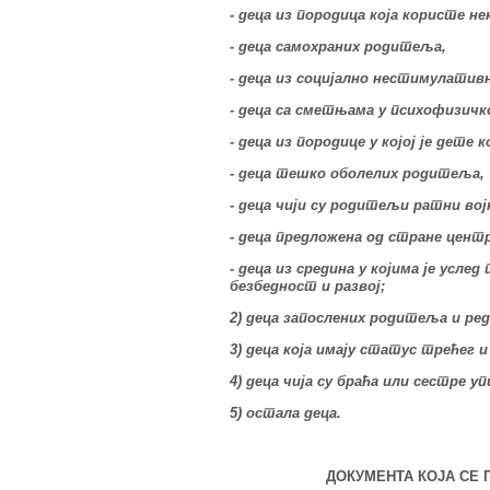
- деца из породица која користе 
- деца самохраних родитеља,
- деца из социјално нестимулативн
- деца са сметњама у психофизичко
- деца из породице у којој је дете
- деца тешко оболелих родитеља,
- деца чији су родитељи ратни во
- деца предложена од стране центр
- деца из средина у којима је усл
безбедност и развој;
2) деца запослених родитеља и ре
3) деца која имају статус трећег 
4) деца чија су браћа или сестре 
5) остала деца.
ДОКУМЕНТА КОЈА СЕ П