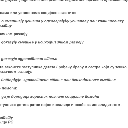
цама или установама социјалне заштите:
д о смештају детета у одговарајућу установу или хранитељску
ељству
зичком развоју:
е доказују сметње у психофизичком развоју
е доказује здравствено стање
е законске заступнике детета /
рођену браћу и сестре који су тешко
изичком развоју:
се потврђује здравствено стање или психофизичке сметње
е помоћи:
 да је породица корисник новчане социјалне помоћи
аступнике детета ратне војне инвалиде и особе са инвалидитетом ,
дитету
лице РС