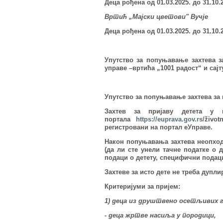
Деца рођена од 01.03.202
5
.
до 31.10.
Вртић „Мајски цветови" Вучје
Деца рођена од 01.03.202
5
. до 31.10.
Упутство за попуњавање захтева з
управе –вртићa „1001 радост“ и сајту
Упутство за попуњавање захтева за 
Захтев за пријаву детета у 
портала
https://euprava.gov.rs/
život
регистровани на портал еУправе.
Након попуњавања захтева неопходн
(да ли сте унели тачне податке о 
подаци о детету, специфични подаци 
Захтеве за исто дете не треба дупли
Критеријуми за пријем:
1) деца из друштвено осетљивих г
- деца жртве насиља у породици,