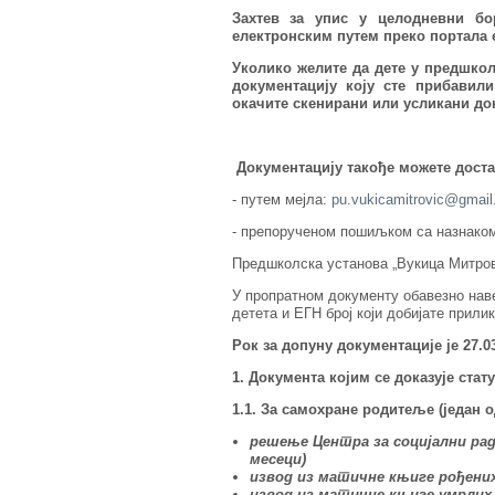
Захтев за упис у целодневни бо
електронским путем преко портала 
Уколико желите да дете у предшкол
документацију коју сте прибавил
окачите скенирани или усликани до
Д
окументацију
такође можете
дост
- путем мејла:
pu.vukicamitrovic@gmai
- препорученoм пошиљком са назнаком 
Предшколска установа „Вукица Mитров
У пропратном документу обавезно наве
детета и ЕГН број који добијате прили
Рок за допуну документације је 27.03
1. Документа којим се доказује ста
1.1. За самохране родитеље (један 
решење Центра за социјални ра
месеци)
извод из матичне књиге рођени
извод из матичне књиге умрлих