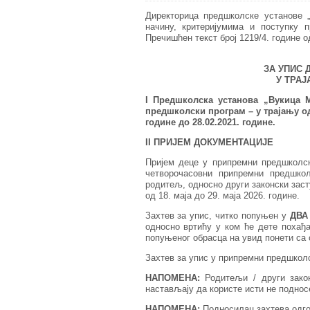
Директорица предшколске установе „
начину, критеријумима и поступку 
Пречишћен текст број 1219/4. године од
ЗА УПИС 
У ТРАЈА
I Предшколска установа „Вукица 
предшколски програм – у трајању од
године до 28.02.202
1
. године.
II ПРИЈЕМ ДОКУМЕНТАЦИЈЕ
Пријем деце у припремни предшколск
четворочасовни припремни предшкол
родитељ, односно други законски заст
од 18. маја до 29. маја 2026. године.
Захтев за упис, читко попуњен у
ДВА
односно вртићу у ком ће дете похађ
попуњеног обрасца на увид понети са 
Захтев за упис у припремни предшкол
НАПОМЕНА:
Родитељи / други зако
настављају да користе исти не поднос
НАПОМЕНА:
Подносилац захтева одгов