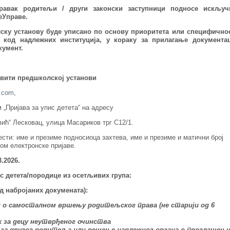
равак родитељи / други законски заступници подносе искључ
еУправе.
ску установу буде уписано по основу приоритета или специфичнос
и код надлежних институција,
у кораку за прилагање документац
кумент
.
авити
предшколској установи
l.com
,
„Пријава за упис детета“ на адресу
ић“ Лесковац, улица Масариков трг С12/1.
сти: име и презиме подносиоца захтева, име и презиме и матични број
ком електронске пријаве.
.2026.
тус детета/породице из осетљивих група:
од набројаних докумената):
д о самосталном вршењу родитељског права (не старији од 6
х за децу неутврђеног очинства
 за другог родитеља или решење надлежног органа о проглашењу