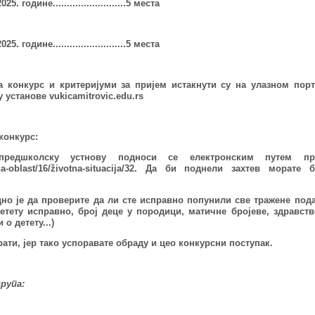
202
5
. године...............
...
......
..5
места
202
5
. године.............
.
............5 места
а конкурс
и критеријуми за пријем истакнути су на улазном порт
 установе vukicamitrovic.edu.rs
конкурс:
предшколску устнову подноси се електронским путем пр
na-oblast/16/životna-situacija/32. Да би поднели захтев морате 
о је да проверите да ли сте исправно попунили све тражене пода
детету исправно, број деце у породици, матичне бројеве, здравст
о детету...)
рати, јер тако успоравате обраду и цео конкурсни поступак.
рупа: