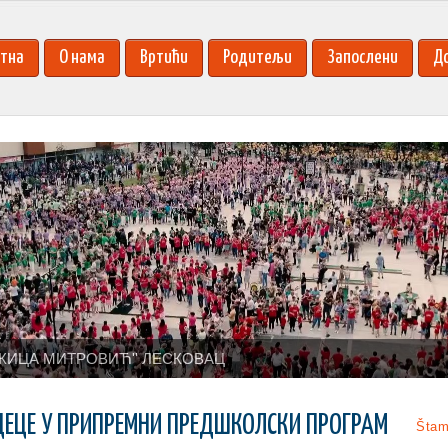
тна
О нама
Вртићи
Родитељи
Запослени
Д
КИЦА МИТРОВИЋ'' ЛЕСКОВАЦ
ДЕЦЕ У ПРИПРЕМНИ ПРЕДШКОЛСКИ ПРОГРАМ
Štam