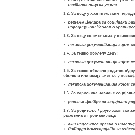
несталог лица за умрло
1.2. За децу у хранитељским породи
решење Центра за социјални ра
породицу или Уговор о хранит
1.3. За децу са сметњама у психофи
лекарска документација којом с
1.4. За тешко оболелу децу:
лекарска документација којом с
1.5. За тешко оболеле родитеље/друг
оболели или имају сметње у психоф
лекарска документација којом 
1.6. За кориснике новчане социјалн
решење Центра за социјални рад
1.7. За родитеље / друге законске з
расељена и прогнана лица
акт надлежног органа о инвали
потврда Комесаријата за избег