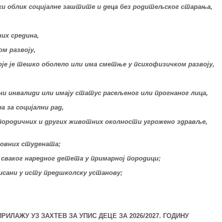
неки облик социјалне заштите и деца без родитељског старања,
их средина,
м развоју,
 које је тешко оболело или има сметње у психофизичком развоју,
јни инвалиди или имају статус расељеног или прогнаног лица,
а за социјални рад,
ед породичних и других животних околности угрожено здравље,
довних студената;
и сваког наредног детета у примарној породици;
уписани у исту предшколску установу;
РИЛАЖУ УЗ ЗАХТЕВ ЗА УПИС ДЕЦЕ ЗА 2026/2027. ГОДИНУ