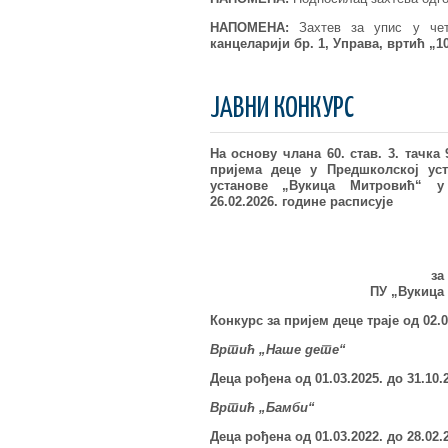
НАПОМЕНА:
Захтев за упис у чет
канцеларији бр. 1, Управа, вртић „1
ЈАВНИ КОНКУРС
На основу члана 60. став. 3. тачка
пријема деце у Предшколској ус
установе
„
Вукица Митровић
“
у 
26.02.2026. године
расписује
за
ПУ „Вукица 
Конкурс за пријем деце траје од 02.03
Вртић „Наше дете“
Деца рођена од 01.03.202
5
.
до 31.10.
Вртић „Бамби“
Деца рођена од 01.03.202
2
. до 28.02.