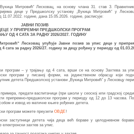
Вукица Митровић“ Лесковац, на основу члана 31. став 3. Правилни
пријема деце у Предшколску установу „Вукица Митровић“ у Лесков
 11.07.2022. године, дана 15.05.2026. године, расписује:
ЈАВНИ ПОЗИВ
ДЕЦЕ У ПРИПРЕМНИ ПРЕДШКОЛСКИ ПРОГРАМ
ЊУ ОД 4 САТА ЗА РАДНУ 2026/2027. ГОДИНУ
Митровић“ Лесковац упућује
Јавни позив за упис деце у припре
 4 сата за радну 202
6
/2
7
. годину за децу рођену у периоду од 01.03.2
и програм – у трајању од 4 сата, врши се на основу Захтева за уп
ски програм у писаној форми, на јединственом обрасцу који подн
упник детета Предшколској установи „Вукица Митровић“ у Лесковцу пер
примера, предати васпитачици (при школи у сеоској или градској среди
ати припремно-предшколски програм у периоду од 12 до 13 часова. П
собом и извод из матичне књиге рођених детета.
ски програм можете преузети
ОВДЕ
!
нски заступници детета чија деца већ бораве у целодневном борав
е електронски захтев за упис.
ара за тачност података унетих у захтев.