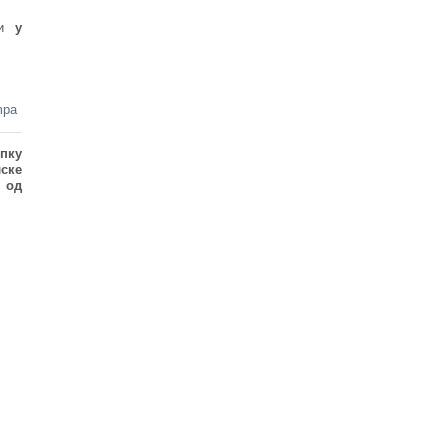
и
у
mpa
упку
ске
 од