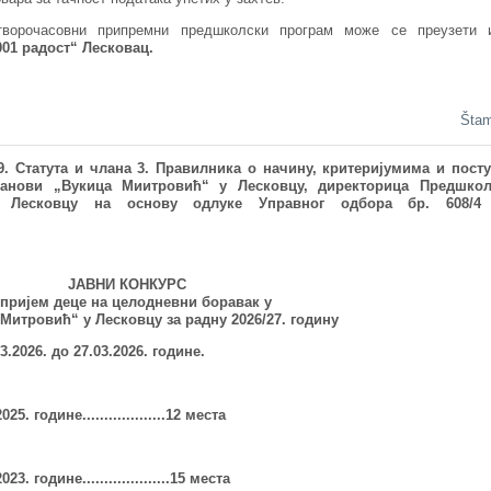
ворочасовни припремни предшколски програм може се преузети 
001 радост“ Лесковац.
Šta
 9. Статута и члана 3. Правилника о
начину, критеријумима и пост
танови „Вукица Миитровић“ у Лесковцу
, директорица Предшкол
Лесковцу на основу одлуке Управног одбора бр. 608/4
ЈАВНИ КОНКУРС
 пријем деце на целодневни боравак у
Митровић“ у Лесковцу за радну 2026/27. годину
.2026. до 27.03.2026. године.
202
5
. године...................12 места
202
3
. године....................15 места