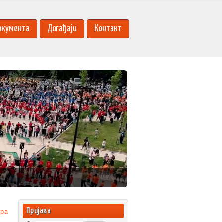
окумента
Догађаји
Контакт
Пријава
pa