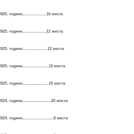
202
5
. године....................16 места
202
5
. године....................12 места
202
5
. године.....................
12
места
202
5
. године......................1
2
места
202
5
. године......................1
0
места
202
4
.
године............
..
........
..20
места
202
4
.
године..............
..
........
..8
места