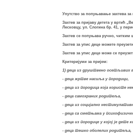
Упутство за попуњавање захтева за 
Захтев за пријаву детета у вр
т
ић
„Ве
Лесковцу, ул. Слогина бр. 41, у перио
Захтев се попуњава ручно, читким
Захтев за
упис деце можете преузет
Захтев за упис деце може се преузет
Критеријуми за пријем:
1) деца из друштвено осетљивих г
- деца жртве насиља у породици,
- деца из породица која користе 
- деца самохраних родитеља,
- деца из социјално нестимулативн
- деца са сметњама у психофизичко
- деца из породице у којој је дете
- деца тешко оболелих родитеља,