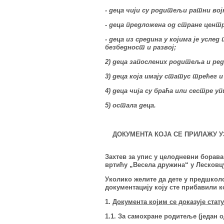
- деца чији су родитељи ратни во
- деца предложена од стране центр
- деца из средина у којима је усл
безбедност и развој;
2) деца запослених родитеља и ре
3) деца која имају статус трећег 
4) деца чија су браћа или сестре 
5) остала деца.
ДОКУМЕНТА КОЈА СЕ ПРИЛАЖУ У
Захтев за упис у целодневни борав
вртићу „Весела дружина“ у Лесковцу
Уколико желите да дете у предшкол
документацију коју сте прибавили 
1.
Документа којим се доказује стат
1.1. За самохране родитеље (један 