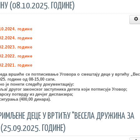
НУ (08.10.2025. ГОДИНЕ)
10.202
4
. године
02.202
4
. године
02.2
023
. године
02.202
2
. године
02.2
021
. године
леда вршиће се потписивање Уговора о смештају деце у вртић
у
„Вес
2025. године
од 08-15,00 сати
.
о је понети следећу документацију:
ља/ другог законског заступника
детета који потписује Уговор;
арску потврду
из дечјег диспанзера;
гурања (400,00 динара).
РИМЉЕНЕ ДЕЦЕ У ВРТИЋУ "ВЕСЕЛА ДРУЖИНА ЗА
(25.09.2025. ГОДИНЕ)