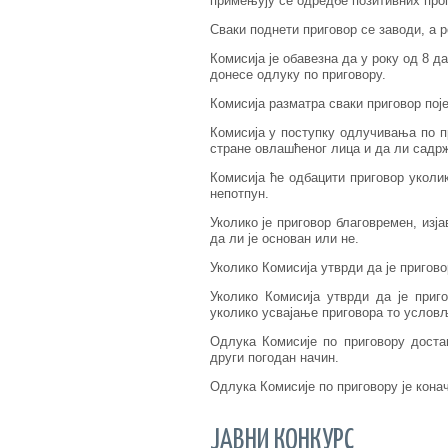
примењују се одредбе позитивних проп
Сваки поднети приговор се заводи, а 
Комисија је обавезна да у року од 8 
донесе одлуку по приговору.
Комисија разматра сваки приговор пој
Комисија у поступку одлучивања по пр
стране овлашћеног лица и да ли садрж
Комисија ће одбацити приговор уколи
непотпун.
Уколико је приговор благовремен, изј
да ли је основан или не.
Уколико Комисија утврди да је пригово
Уколико Комисија утврди да је приг
уколико усвајање приговора то услов
Одлука Комисије по приговору доста
други погодан начин.
Одлука Комисије по приговору је кона
ЈАВНИ КОНКУРС