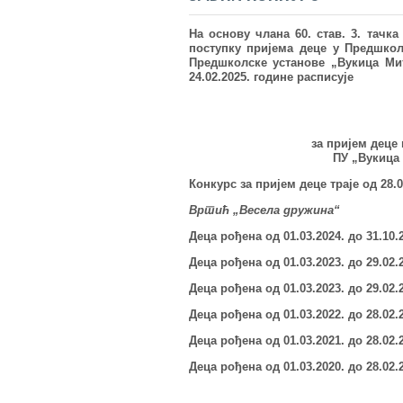
На основу члана 60. став. 3. тачк
поступку пријема деце у Предшкол
Предшколске установе
„
Вукица Ми
24.02.2025. године
расписује
за пријем деце
ПУ „Вукица 
Конкурс за пријем деце траје од 28.08
Вртић „
Весела дружина
“
Деца рођена од 01.03.202
4
.
до 31.10.
Деца рођена од 01.03.202
3
.
до 2
9
.02.
Деца рођена од 01.03.202
3
.
до 2
9
.02.
Деца рођена од 01.03.20
22
. до 28.02.
Деца рођена од 01.03.202
1
.
до 28.02.
Деца рођена од 01.03.20
20
. до 28.02.