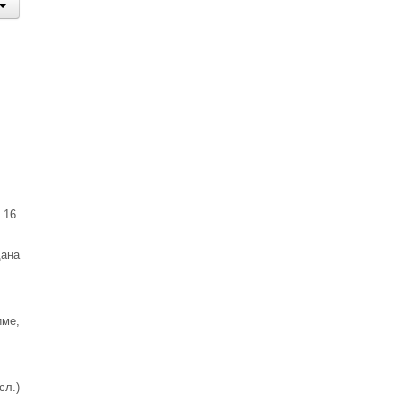
 16.
дана
име,
сл.)