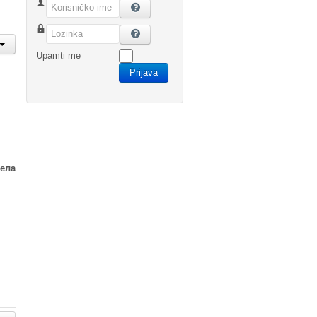
Korisničko ime
Lozinka
Upamti me
Prijava
ела