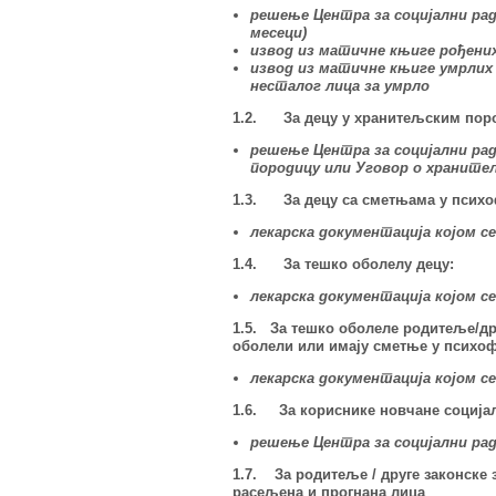
решење Центра за социјални ра
месеци)
извод из матичне књиге рођени
извод из матичне књиге умрлих
несталог лица за умрло
1.2. За децу у хранитељским поро
решење Центра за социјални ра
породицу или Уговор о хранит
1.3. За децу са сметњама у психо
лекарска документација којом с
1.4. За тешко оболелу децу:
лекарска документација којом с
1.5. За тешко оболеле родитеље/дру
оболели или имају сметње у психоф
лекарска документација којом 
1.6. За кориснике новчане соција
решење Центра за социјални рад
1.7. За родитеље / друге законске 
расељена и прогнана лица