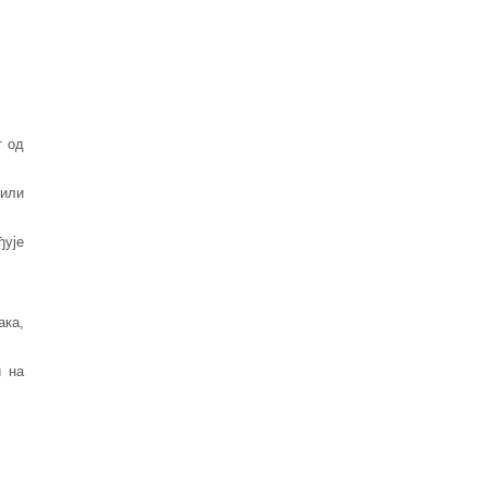
т од
 или
ђује
ака,
и на