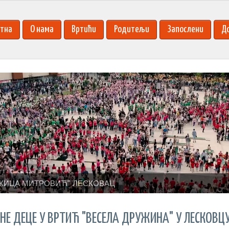
тна
О нама
Вртићи
Родитељи
Запослени
Д
КИЦА МИТРОВИЋ'' ЛЕСКОВАЦ
Е ДЕЦЕ У ВРТИЋ "ВЕСЕЛА ДРУЖИНА" У ЛЕСКОВЦ