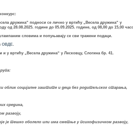
конкурс:
села дружина“
подноси се
лично у вртићу „Весела дружина“ у
ду од 28.08.2025. године до 05.09.2025. године, од 08,00 до 15,00 час
 штампаним словима
и попуњавају се сви тражени подаци.
и
ОВДЕ
.
и и у вртићу „Весела дружина“ у Лесковцу, Слогина бр. 41.
рупа:
неки облик социјалне заштите и деца без родитељског старања,
их средина,
м развоју,
 које је тешко оболело или има сметње у психофизичком развоју,