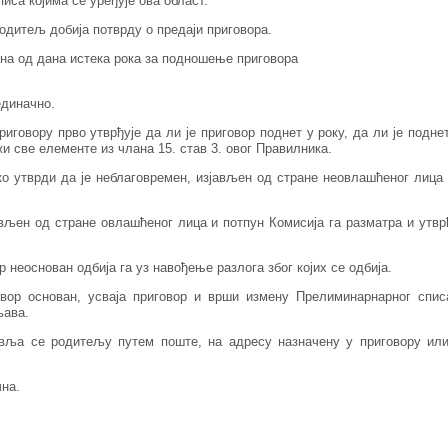
иса којима се уређује ова област.
родитељ добија потврду о предаји приговора.
дана од дана истека рока за подношење приговора
единачно.
иговору прво утврђује да ли је приговор поднет у року, да ли је подне
и све елементе из члана 15. став 3. овог Правилника.
ко утврди да је неблаговремен, изјављен од стране неовлашћеног лица
ављен од стране овлашћеног лица и потпун Комисија га разматра и утвр
р неоснован одбија га уз навођење разлога због којих се одбија.
овор основан, усваја приговор и врши измену Прелиминарнарног спис
љава.
вља се родитељу путем поште, на адресу назначену у приговору ил
чна.