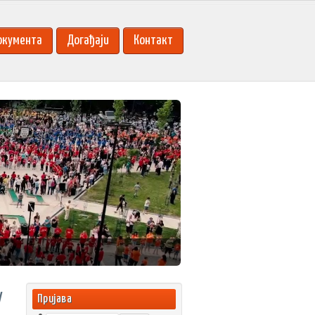
окумента
Догађаји
Контакт
У
Пријава