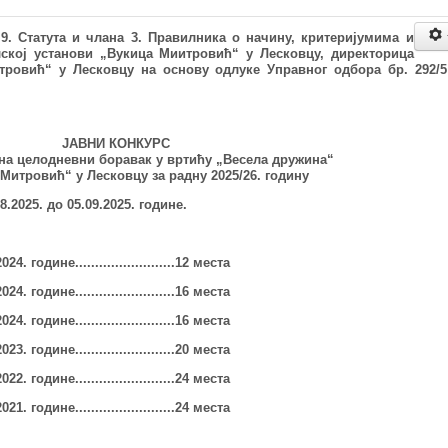
а 9. Статута и члана 3. Правилника о
начину, критеријумима и
ској установи „Вукица Миитровић“ у Лесковцу
, директорица
тровић
“
у Лесковцу на основу одлуке Управног одбора бр. 292/5
ЈАВНИ КОНКУРС
 на целодневни боравак у
вртићу „Весела дружина“
Митровић“ у Лесковцу за радну 2025/26. годину
.2025. до 05.09.2025. године.
202
4
. године.........................12 места
202
4
. године.........................16 места
202
4
. године.........................16 места
2
023
. године.........................20 места
202
2
. године.........................24 места
2
021
. године.........................
24
места