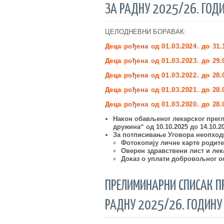
ЗА РАДНУ 2025/26. ГОДИ
ЦЕЛОДНЕВНИ БОРАВАК:
Деца рођена од 01.03.202
4
.
до 31.
Деца рођена од 01.03.202
3
.
до 2
9
.
Деца рођена од 01.03.20
22
. до 28.
Деца рођена од 01.03.202
1
.
до 28.
Деца рођена од 01.03.20
20
. до 28.
Након обављеног лекарског
прег
дружина
“ од 10.10.2025 до 14.10.
За потписивање Уговора неопходн
Фотокопију лич
не
карте родите
Оверен здравствени лист и лек
Доказ о уплати
добровољног оси
ПРЕЛИМИНАРНИ СПИСАК П
РАДНУ 2025/26. ГОДИНУ 