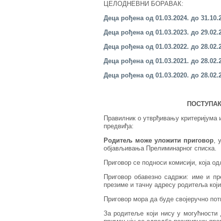
ЦЕЛОДНЕВНИ БОРАВАК:
Деца рођена од 01.03.202
4
.
до 31.10.
Деца рођена од 01.03.202
3
.
до 2
9
.02.
Деца рођена од 01.03.20
22
. до 28.02.
Деца рођена од 01.03.202
1
.
до 28.02.
Деца рођена од 01.03.20
20
. до 28.02.
ПОСТУПАК
Правилник о утврђивању критеријума и
предвиђа:
Родитељ може уложити приговор
, 
објављивања Прелиминарног списка.
Приговор се подноси комисији, која од
Приговор обавезно садржи: име и пре
презиме и тачну адресу родитеља који
Приговор мора да буде својеручно пот
За родитеље који нису у могућности 