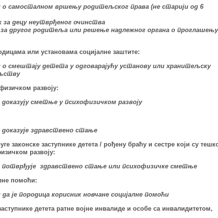
д о самосталном вршењу родитељског права (не старији од 6
х за децу неутврђеног очинства
 за другог родитеља или решење надлежног органа о проглашењу
дицама или установама социјалне заштите:
д о смештају детета у одговарајућу установу или хранитељску
ељству
физичком развоју:
е доказују сметње у психофизичком развоју
е доказује здравствено стање
ге законске заступнике детета /
рођену браћу и сестре који су тешк
изичком развоју:
се потврђује здравствено стање или психофизичке сметње
лне помоћи:
 да је породица корисник новчане социјалне помоћи
заступнике детета ратне војне инвалиде и особе са инвалидитетом,