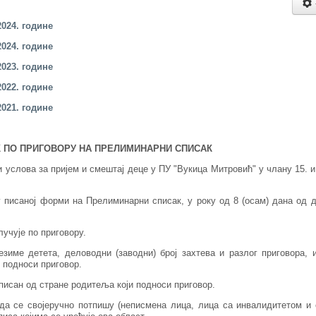
202
4
. године
202
4
. године
2
023
. године
202
2
. године
2
021
. године
 ПО ПРИГОВОРУ НА ПРЕЛИМИНАРНИ СПИСАК
 услова за пријем и смештај деце у ПУ "Вукица Митровић" у члану 15. и
у писаној форми на Прелиминарни списак, у року од 8 (осам) дана од 
лучује по приговору.
зиме детета, деловодни (заводни) број захтева и разлог приговора, 
 подноси приговор.
писан од стране родитеља који подноси приговор.
да се својеручно потпишу (неписмена лица, лица са инвалидитетом и 