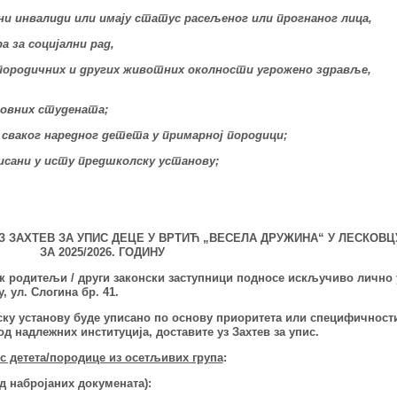
јни инвалиди или имају статус расељеног или прогнаног лица,
а за социјални рад,
ед породичних и других животних околности угрожено здравље,
довних студената;
и сваког наредног детета у примарној породици;
уписани у исту предшколску установу;
З ЗАХТЕВ ЗА УПИС ДЕЦЕ
У ВРТИЋ „ВЕСЕЛА ДРУЖИНА“ У ЛЕСКОВЦ
ЗА 2025/2026. ГОДИНУ
ак родитељи / други законски заступници подносе искључиво
лично 
, ул. Слогина бр. 41
.
ску установу буде уписано по основу приоритета или специфичност
код надлежних институција,
доставите уз Захтев за упис
.
ус детета/породице из осетљивих група
:
од набројаних докумената):