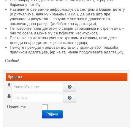
боравка у вртићу...
Размените све важне информације са сестром о Вашем детету
(о ритуалима, начину храњења и сл.), да би га што пре
упознала и разумела – попуните упитник и донесите га
неколико дана раније. (добићете на адаптацији),
Не говорите пред дететом о својим страховима и стрепњама –
оно то осећа и може му се појачати несигурност,
Растанке са дететом учините кратким и нежним, нека дете
доводи онај родитељ који се лакше одваја,
Немојте прекидати редован долазак у јаслице због тешкоћа
приликом адаптације, јер на тај начин продужавате адаптацију.
Срећно!
Пријава
Korisničko ime
Lozinka
Upamti me
Prijava