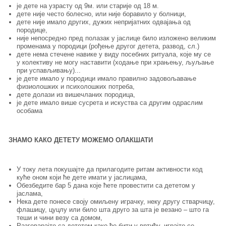
је дете на узрасту од 9м. или старије од 18 м.
дете није често болесно, или није боравило у болници,
дете није имало других, дужих непријатних одвајања од
породице,
није непосредно пред полазак у јаслице било изложено великим
променама у породици (рођење другог детета, развод, сл.)
дете нема стечене навике у виду посебних ритуала, које му се
у колективу не могу наставити (ходање при храњењу, љуљање
при успављивању)...
је дете имало у породици имало правилно задовољавање
физиолошких и психолошких потреба,
дете долази из вишечланих породица,
је дете имало више сусрета и искуства са другим одраслим
особама
ЗНАМО КАКО ДЕТЕТУ
МОЖЕМО ОЛАКШАТИ
У току лета покушајте да прилагодите ритам активности код
куће оном који ће дете имати у јаслицама,
Обезбедите бар 5 дана које ћете провестити са дететом у
јаслама,
Нека дете понесе своју омиљену играчку, неку другу стварчицу,
флашицу, цуцлу или било шта друго за шта је везано – што га
теши и чини везу са домом,
Разговарајте са дететом како ће бити у вртићу, играјте се