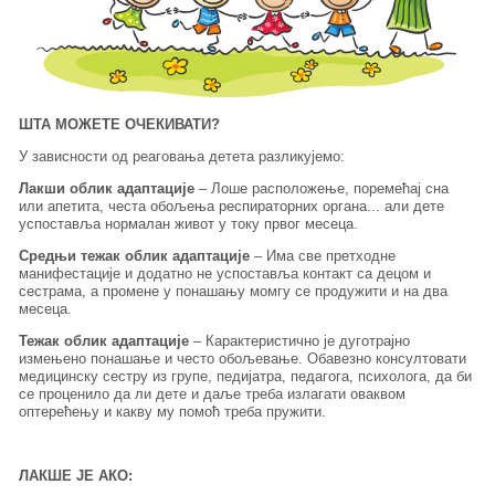
ШТА МОЖЕТЕ ОЧЕКИВАТИ?
У зависности од реаговања детета разликујемо:
Лакши облик адаптације
– Лоше расположење, поремећај сна
или апетита, честа обољења респираторних органа... али дете
успоставља нормалан живот у току првог месеца.
Средњи тежак облик адаптације
– Има све претходне
манифестације и додатно не успоставља контакт са децом и
сестрама, а промене у понашању момгу се продужити и на два
месеца.
Тежак облик адаптације
– Карактеристично је дуготрајно
измењено понашање и често обољевање. Обавезно консултовати
медицинску сестру из групе, педијатра, педагога, психолога, да би
се проценило да ли дете и даље треба излагати оваквом
оптерећењу и какву му помоћ треба пружити.
ЛАКШЕ ЈЕ АКО: