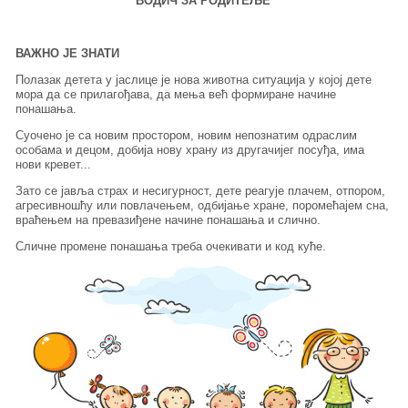
ВОДИЧ ЗА РОДИТЕЉЕ
ВАЖНО ЈЕ ЗНАТИ
Полазак детета у јаслице је нова животна ситуација у којој дете
мора да се прилагођава, да мења већ формиране начине
понашања.
Суочено је са новим простором, новим непознатим одраслим
особама и децом, добија нову храну из другачијег посуђа, има
нови кревет...
Зато се јавља страх и несигурност, дете реагује плачем, отпором,
агресивношћу или повлачењем, одбијање хране, поромећајем сна,
враћењем на превазиђене начине понашања и слично.
Сличне промене понашања треба очекивати и код куће.