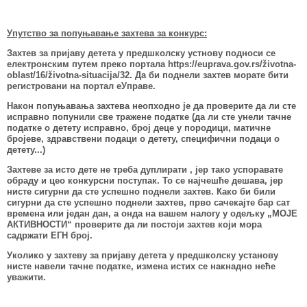
Упутство за попуњавање захтева за конкурс:
Захтев за пријаву детета у предшколску устнову подноси се
електронским путем преко портала
https://euprava.gov.rs/životna-
oblast/16/životna-situacija/32
. Да би поднели захтев морате бити
регистровани на портал еУправе.
Након попуњавања захтева неопходно је да проверите да ли сте
исправно попунили све тражене податке (да ли сте унели тачне
податке о детету исправно, број деце у породици, матичне
бројеве, здравствени подаци о детету, специфични подаци о
детету...)
Захтеве за исто дете не треба дуплирати , јер тако успоравате
обраду и цео конкурсни поступак. То се најчешће дешава, јер
нисте сигурни да сте успешно поднели захтев. Како би били
сигурни да сте успешно поднели захтев, прво сачекајте бар сат
времена или један дан, а онда на вашем налогу у одељку „МОЈЕ
АКТИВНОСТИ“ проверите да ли постоји захтев који мора
садржати ЕГН број.
Уколико у захтеву за пријаву детета у предшколску установу
нисте навели тачне податке, измена истих се накнадно неће
уважити.