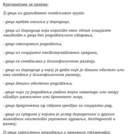
Критеријуми за пријем:
1) деца из друштвено осетљивих група:
- деца жртве насиља у породици,
- деца из породица која користе неки облик социјалне
заштите и деца без родитељског старања,
- деца самохраних родитеља,
- деца из социјално нестимулативних средина,
- деца са сметњама у психофизичком развоју,
- деца из породице у којој је дете које је тешко оболело или
има сметње у психофизичком развоју,
- деца тешко оболелих родитеља,
- деца чији су родитељи ратни војни инвалиди или имају
статус расељеног или прогнаног лица,
- деца предложена од стране центра за социјални рад,
- деца из средина у којима је услед породичних и других
животних околности угрожено здравље, безбедност и
развој;
2) деца запослених родитеља и редовних студената;