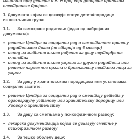
матични број детета и
ЕГН број који добијате приликом
електронске пријаве.
1. Документа којим се доказује статус детета/породице
из осетљивих група:
1.1. За самохране родитеље (један од набројаних
докумената):
решење Центра за соција
л
ни рад о самосталном вршењу
родитељског права (не старији од 6 месеци)
извод из матичне књиге рођених за децу неутврђеног
очинства
извод из матичне књиге умрлих за другог родитеља или
решење надлежног органа о проглашењу несталог лица за
умрло
1.2. За децу у хранитељским породицама или установама
социјалне заштите:
решење Центра за социјални рад о смештају детета у
одговарајућу установу или хранитељску породицу или
Уговор о хранитељству
1.3. За децу са сметњама у психофизичком развоју:
лекарска документација којом се доказују сметње у
психофизичком развоју
1.4. За тешко оболелу децу: