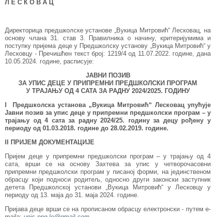
Л Е С К О В А Ц
Директорица предшколске установе „Вукица Митровић“ Лесковац, на
основу члана 31. став 3. Правилника о начину, критеријумима и
поступку пријема деце у Предшколску установу „Вукица Митровић“ у
Лесковцу - Пречишћен текст број: 1219/4 од 11.07.2022. године, дана
10.05.2024. године, расписује:
ЈАВНИ ПОЗИВ
ЗА УПИС ДЕЦЕ У ПРИПРЕМНИ ПРЕДШКОЛСКИ ПРОГРАМ
У ТРАЈАЊУ ОД 4 САТА ЗА РАДНУ 202
4
/202
5
. ГОДИНУ
I
Предшколска установа „
Вукица Митровић
“
Лесковац
упућује
Јавни позив за упис деце у припремни предшколски програм – у
трајању од 4 сата за радну 202
4
/2
5
. годину за децу рођену у
периоду од 01.03.201
8
. године до 28.02.201
9
. године.
II ПРИЈЕМ ДОКУМЕНТАЦИЈЕ
Пријем деце у припремни предшколски програм – у трајању од 4
сата, врши се на основу Захтева за упис у четворочасовни
припремни предшколски програм у писаној форми, на јединственом
обрасцу који подноси родитељ, односно други законски заступник
детета Предшколској установи „Вукица Митровић“ у Лесковцу у
периоду од 13. маја до 31. маја 2024. године.
Пријава деце врши се на прописаном обрасцу електронски - путем е-
maila:
upis.ppg.le@gmail.com