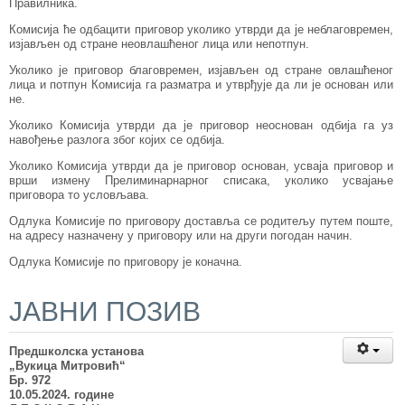
Правилника.
Комисија ће одбацити приговор уколико утврди да је неблаговремен,
изјављен од стране неовлашћеног лица или непотпун.
Уколико је приговор благовремен, изјављен од стране овлашћеног
лица и потпун Комисија га разматра и утврђује да ли је основан или
не.
Уколико Комисија утврди да је приговор неоснован одбија га уз
навођење разлога због којих се одбија.
Уколико Комисија утврди да је приговор основан, усваја приговор и
врши измену Прелиминарнарног списака, уколико усвајање
приговора то условљава.
Одлука Комисије по приговору доставља се родитељу путем поште,
на адресу назначену у приговору или на други погодан начин.
Одлука Комисије по приговору је коначна.
ЈАВНИ ПОЗИВ
Предшколска установа
„Вукица Митровић“
Бр. 972
10.05.2024. године