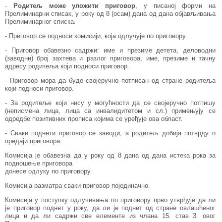
-
Родитељ може уложити приговор
, у писаној форми на
Прелиминарни списак, у року од 8 (осам) дана од дана објављивања
Прелиминарног списка.
- Приговор се подноси комисији, која одлучује по приговору.
- Приговор обавезно садржи: име и презиме детета, деловодни
(заводни) број захтева и разлог приговора, име, презиме и тачну
адресу родитеља који подноси приговор.
- Приговор мора да буде својеручно потписан од стране родитеља
који подноси приговор.
- За родитеље који нису у могућности да се својеручно потпишу
(неписмена лица, лица са инвалидитетом и сл.) примењују се
одредбе позитивних прописа којима се уређује ова област.
- Сваки поднети приговор се заводи, а родитељ добија потврду о
предаји приговора.
Комисија је обавезна да у року од 8 дана од дана истека рока за
подношење приговора
донесе одлуку по приговору.
Комисија разматра сваки приговор појединачно.
Комисија у поступку одлучивања по приговору прво утврђује да ли
је приговор поднет у року, да ли је поднет од стране овлашћеног
лица и да ли садржи све елементе из члана 15. став 3. овог