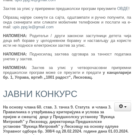
Захтев за упис у припремни предшколски програм преузмите
ОВДЕ
!
Образац најпре скинути са сајта, одштампати и ручно попунити, па
онда скенирати или сликати мобилним телефоном и послати на e-
mail:
upis.ppg.le@gmail.com
НАПОМЕНА:
Родитељи / други законски заступници детета чија
деца већ бораве у целодневном боравку и настављају да користе
исти не подносе електронски захтев за упис.
НАПОМЕНА:
Подносилац захтева одговара за тачност података
унетих у захтев.
НАПОМЕНА:
Захтев за упис у четворочасовни припремни
предшколски програм може се преузети и предати
у канцеларији
бр. 1, Управа, вртић „1001 радост“, Лесковац.
ЈАВНИ КОНКУРС
На основу члана 60. став. 3. тачка 9. Статута и члана 3.
Правилника о утврђивању критеријума и услова за
пријем и смештај деце
у Предшколску установу
"
Вукица
Митровић" у Лесковцу, директорица Предшколске
установе "Вукица Митровић" у Лесковцу
на основу одлуке
Управног одбора бр. 308/4 од 28
.0
2
.202
4.
године
дана
01.03
.2024.