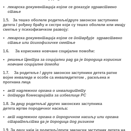
лекарска документација којом се доказуј
е
здравствено
стање
1.5. За тешко оболеле родитеље
/
друге законске заступнике
детета /
рођену браћу и сестре који су тешко оболели или имају
сметње у психофизичком развоју:
лекарска документација којом се потврђује здравствено
стање или психофизичке сметње
1.6. За кориснике новчане социјалне помоћи:
решење Центра за социјални рад да је породица корисник
новчане социјалне помоћи
1.7. За родитеље / друге законске заступнике детета ратне
војне инвалиде и особе са инвалидитетом
, расељена и
прогнана лица
акт надлежног органа о инвалидитету
потврда Комесаријата за избеглице РС
1.8. За децу родитеља/ других законских заступника
детета жртве породичног насиља:
акт надлежног органа о породичном насиљу или органа
старатељства да је породица под ризиком
1.9. За децу чији је родитељ/други законски заступник детета на