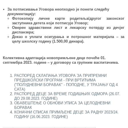
За потписивање Уговора неопходно је понети следећу
документацију:
Фотокопију лич
не
карте родитеља/другог законског
заступника
детета који потписује Уговор;
Оверен здравствени лист и лекарску потврду
из дечјег
диспанзера;
Доказ о уплати
осигурања и потрошног материјала – за
целу школску годину (1.500,00 динара).
Колективна адаптација новопримљене деце почеће 01.
септембра 2023. године – у договору са групним васпитачима.
РАСПОРЕД СКЛАПАЊА УГОВОРА ЗА ПРИПРЕМНИ
ПРЕДШКОЛСКИ ПРОГРАМ - ПРИ ВРТИЋИМА
("ПОЛУДНЕВНИ БОРАВАК" - ПОПОДНЕ, У ТРАЈАЊУ ОД 4
САТА)
РАСПОРЕД ДЕЦЕ ЗА ВРЕМЕ ГОДИШЊИХ ОДМОРА (26.07.
ДО 29.08.2023. ГОДИНЕ)
ОБАВЕШТЕЊЕ О ОБНОВИ УПИСА ЗА ЦЕЛОДНЕВНИ
БОРАВАК
КОНАЧНИ СПИСАК ПРИМЉЕНЕ ДЕЦЕ ЗА РАДНУ 2023/24.
ГОДИНУ (16.06.2023. ГОДИНЕ)