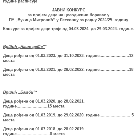
године расписује
ЈАВНИ КОНКУРС
за пријем деце на целодневни боравак у
ПУ „Вукица Митровић“ у Лесковцу за радну 2024/25.
г
одину
Конкурс за пријем деце траје од 04.03.2024. до 29.03.2024. године.
Вртић „Наше дете"
“
Деца рођена од 01.03.2023.
до 31.10.2023. године........................12
места
Деца рођена од 01.03.2021.
до 28.02.2022. године........................18
места
Вртић „Бамби"
“
Деца рођена од 01.03.2020. до 28.02.2021.
године.........................15 места
Деца рођена од 01.03.2019. до 29.02.2020. године......................... 5
места
Деца рођена од 01.03.2018. до 28.02.2019.
године......................
.
....8 места