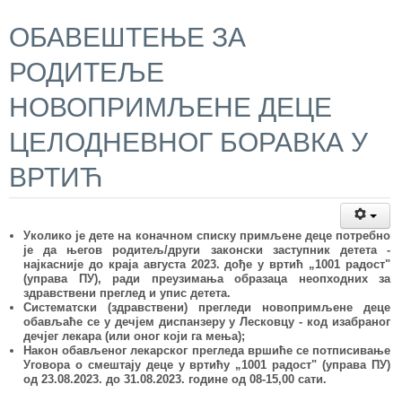
ОБАВЕШТЕЊЕ ЗА
РОДИТЕЉЕ
НОВОПРИМЉЕНЕ ДЕЦЕ
ЦЕЛОДНЕВНОГ БОРАВКА У
ВРТИЋ
Уколико је дете на коначном списку примљене деце потребно
је да његов родитељ/други законски заступник детета -
најкасније до краја
a
вгуста 2023. дође у вртић „
1001
радост"
(управа ПУ), ради преузимања образаца неопходних за
здравствени преглед и упис детета.
Систематски (здравствени) прегледи
новопримљене деце
обавља
ће се
у дечјем диспанзеру у Лесковцу
-
код изабраног
дечјег лекара (или оног који га мења);
Након обављеног лекарског
прегледа вршиће се потписивање
Уговора о смештају деце у вртићу „
1001
радост"
(управа ПУ)
од 23.08.2023. до 31.08.2023. године
од 08-15,00 сати
.