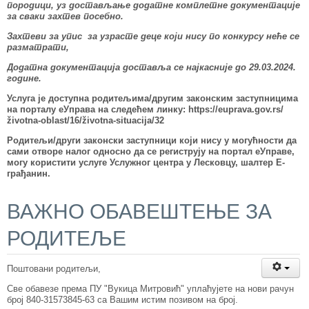
породици, уз достављање
додатне
комплетне документације
за сваки захтев посебно.
Захтеви за упис за узрасте деце који нису по конкурсу неће се
разматрати,
Додатна документација доставља се најкасније до 29.03.2024.
године.
Услуга је доступна родитељима
/другим законским заступницима
на порталу еУправа на следећем линку:
https://euprava.gov.rs/
životna-oblast/16/životna-situacija/32
Родитељи/други законски заступници који нису у могућности да
сами отворе налог односно да се региструју на портал еУправе,
могу користити услуге Услужног центра у Лесковцу, шалтер Е-
грађанин.
ВАЖНО ОБАВЕШТЕЊЕ ЗА
РОДИТЕЉЕ
Поштовани родитељи,
Све обавезе према ПУ "Вукица Митровић" уплаћујете на нови рачун
број 840-31573845-63 са Вашим истим позивом на број.