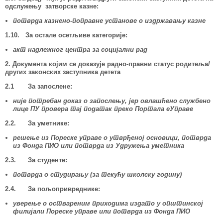
одслужењу затворске казне:
потврда казнено-поправне установе о издржавању казне
1.10. За остале осетљиве категорије:
акт надлежног центра за социјални рад
2. Документа којим се доказује радно-правни статус родитеља/
других законских заступника детета
2.1 За запослене:
није потребан доказ о запослењу
,
јер
овлашћено службено
лице ПУ провера тај податак преко Портала еУправе
2.2. За уметнике:
решење из Пореске управе о утврђеној основици, потврда
из Фонда ПИО или потврда из Удружења уметника
2.3. За студенте:
потврда о студирању (за текућу школску годину)
2.4. За пољопривреднике:
уверење о оствареним приходима издато у општинској
филијали Пореске управе или потврда из Фонда ПИО