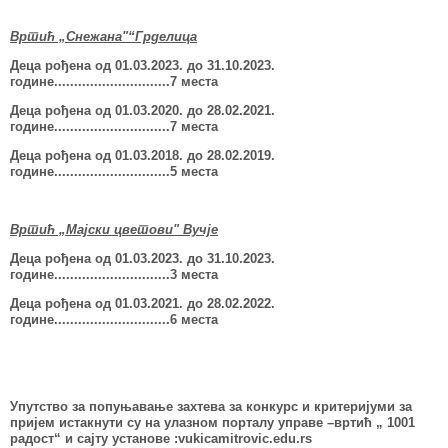
Вртић „Снежана"“Грделица
Деца рођена од 01.03.2023.
до 31.10.2023.
године....................
...
......7 места
Деца рођена од 01.03.2020. до 28.02.2021.
године................
...
..........7 места
Деца рођена од 01.03.2018. до 28.02.2019.
године..................
...
........5 места
Вртић „Мајски цветови" Вучје
Деца рођена од 01.03.2023. до 31.10.2023.
године................
.
............3 места
Деца рођена од 01.03.2021. до 28.02.2022.
године....................
.
......
.
.6 места
Упутство за попуњавање захтева за конкурс
и критеријуми за
пријем истакнути су на улазном порталу управе –вртић „ 1001
радост“ и сајту установе :
vukicamitrovic.edu.rs