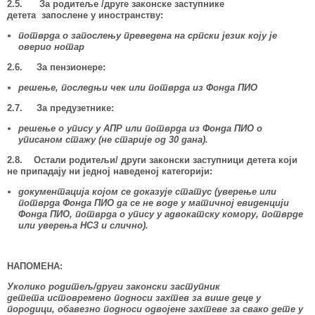
2.5. За родитеље /друге законске заступнике
детета запослене у иностранству:
потврда о запослењу
преведена на српски језик
коју је
оверио
нотар
2.6. За пензионере:
решење, последњи чек или потврда из Фонда ПИО
2.7. За предузетнике:
решење о упису у АПР или потврда из Фонда ПИО о
уписаном стажу (не старије од 30 дана).
2.8. Остали родитељи/ други законски заступници детета који
не припадају ни једној наведеној категорији:
документација којом се доказује статус (уверење или
потврда Фонда ПИО да се не воде у матичној евиденцији
Фонда ПИО
, потврда о упису у адвокатску комору, потврде
или уверења НСЗ
и слично).
НАПОМЕНА:
Уколико родитељ/други законски заступник
детета истовремено подноси захтев за више деце у
породици, обавезно подноси одвојене захтеве за свако дете у