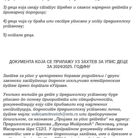
3) деца која имају статус трећег и сваког наредног детета у
примарној породици;
4) деца чија су браћа или сестре уписани у исту предшколску
установу;
5) остала деца.
ДОКУМЕНТА КОЈА СЕ ПРИЛАЖУ УЗ ЗАХТЕВ ЗА УПИС ДЕЦЕ
ЗА 202
4
/202
5
. ГОДИНУ
Захтев за упис у целодневни боравак родитељи / други
законски заступници подносе искључиво електронским
путем преко портала еУправе.
Уколико желите да дете у предшколску установу буде
уписано по основу приоритета или специфичности,
документацију коју сте прибавили код надлежних
институција, подносите предшколској установи
лично,
путем мејла:
vukicamitrovich@mts.rs
или
препорученoм
пошиљком
, са назнаком „Пријава за упис детета“ на адресу:
Предшколска установа „Вукица
M
итровић“ Лесковац, улица
Масариков трг С12/1
.
У пропратном документу обавезно
навести: име и презиме подносиоца захтева, име и презиме и