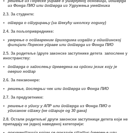
решење из Пореске управе о утврђеној основици, потврда
из Фонда ПИО или потврда из Удружења уметника
2.3. За студенте:
отврда о студирању (за текућу школску годину)
2.4. За пољопривреднике:
уверење о оствареним приходима издато у општинској
филијали Пореске управе или потврда из Фонда ПИО
2.5. За родитеље /друге законске заступнике детета запослене у
иностранству:
потврда о запослењу преведена на српски језик коју је
оверио нотар
2.6. За пензионере:
решење, последњи чек или потврда из Фонда ПИО
2.7. За предузетнике:
решење о упису у АПР или потврда из Фонда ПИО о
уписаном стажу (не старије од 30 дана)
2.8. Остали родитељи/ други законски заступници детета који не
припадају ни једној наведеној категорији:
документација којом се доказује статус (уверење или