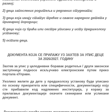
развој;
2) деца запослених родитеља и редовних студената;
3) деца која имају статус трећег и сваког наредног детета у
примарној породици;
4) деца чија су браћа или сестре уписани у исту предшколску
установу;
5) остала деца.
ДОКУМЕНТА КОЈА СЕ ПРИЛАЖУ УЗ ЗАХТЕВ ЗА УПИС ДЕЦЕ
ЗА 2026/2027. ГОДИНУ
Захтев за упис у целодневни боравак родитељи / други законски
заступници подносе искључиво електронским путем преко
портала еУправе.
Уколико желите да дете у предшколску установу буде уписано
по основу приоритета или специфичности, документацију коју
сте прибавили код надлежних институција,
у кораку за
прилагање документације окачите скенирани или усликани
документ
.
Д
окументацију
такође можете
доставити
предшколској