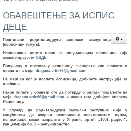
ОБАВЕШТЕЊЕ ЗА ИСПИС
ДЕЦЕ
Поштовани родитељи/други законски заспупници
(корисници услуга),
Исписивање детета врши се попуњавањем исписнице коју
можете преузети
ОВДЕ
.
Попуњену и потписану исписницу скенирати или сликати и
послати на мејл:
dragana.vrtic66@gmail.com
На мејл са ког је послата Исписница, добићете инструкције за
плаћање.
Након уплате у обавези сте да потврду о оплати пошаљете на
мејл
dragana.vrtic66@gmail.com
и након тога добијате оверену
Исписницу.
У случају да родитељ/други законски заступник није у
могућности да изврши исписивање електорнским путем,
исписивање може извршити у Управи, вртић „1001 радост“,
канцеларија бр. 2 – рачуноводство.