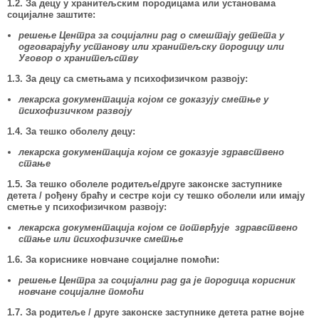
1.2. За децу у хранитељским породицама или установама
социјалне заштите:
решење Центра за социјални рад о смештају детета у
одговарајућу установу или хранитељску породицу или
Уговор о хранитељству
1.3. За децу са сметњама у психофизичком развоју:
лекарска документација којом се доказују сметње у
психофизичком развоју
1.4. За тешко оболелу децу:
лекарска документација којом се доказује здравствено
стање
1.5. За тешко оболеле родитеље/друге законске заступнике
детета /
рођену браћу и сестре који су тешко оболели или имају
сметње у психофизичком развоју:
лекарска документација којом се потврђује здравствено
стање или психофизичке сметње
1.6. За кориснике новчане социјалне помоћи:
решење Центра за социјални рад да је породица корисник
новчане социјалне помоћи
1.7. За родитеље / друге законске заступнике детета ратне војне