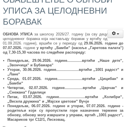
УПИСА ЗА ЦЕЛОДНЕВНИ
БОРАВАК
ОБНОВА УПИСА
за школску 2026/27. годину (за сву децу
целодневног боравка која настављају боравак у вртићу од
01.09.2026. године), вршиће се у периоду од
29
.06.
2026. године
до
07.07
.2026.
године
у вртићу „Бамби“ (насеље „Гаретова палата“)
од 7,30-15,30 часова по следећем распореду:
Понедељак
,
29.06
.202
6
. године.
.......
.....вртић
и
„Наше дете“
,
„Звончица“ и Бубамара“
Уторак
,
30.06
.202
6
.
године.....
..........
.....вртићи „
1001 радост
“ и
„
Лане
“
Среда
,
01.07
.202
6
.
године................
.
.....вртић
и
„
Цицибан
“
и
„
Бамби
“
Четвртак
,
02.07
.202
6
. године................вртић
и
„
Цврчак
“
и
„Снежана“ Грделици
Петак
,
03.07
.202
6
. године.....................
..
вртић
и
„
Колибри
“
,
„Весела дружина“ и „Мајски цветови“ Вучје
Понедељак, 06.07
.202
6. године и уторак, 07.07
.202
6. године -
родитељи који су пропустили горе назначене термине за
обнову, обнову могу извршити у управи, вртић „1001 радост“,
Масариков трг С12/1, Лесковац.