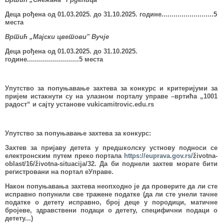
Деца рођена од 01.03.202
5
.
до 31.10.202
5
. године...............
...
......
..5
места
Вртић „Мајски цветови" Вучје
Деца рођена од 01.03.202
5
. до 31.10.202
5
.
године.............
.
............5 места
Упутство за попуњавање захтева за конкурс
и критеријуми за
пријем истакнути су на улазном порталу управе –вртићa „1001
радост“ и сајту установе vukicamitrovic.edu.rs
Упутство за попуњавање захтева за конкурс:
Захтев за пријаву детета у предшколску устнову подноси се
електронским путем преко портала
https://euprava.gov.rs/
životna-
oblast/16/životna-situacija/32. Да би поднели захтев морате бити
регистровани на портал еУправе.
Након попуњавања захтева неопходно је да проверите да ли сте
исправно попунили све тражене податке (да ли сте унели тачне
податке о детету исправно, број деце у породици, матичне
бројеве, здравствени подаци о детету, специфични подаци о
детету...)