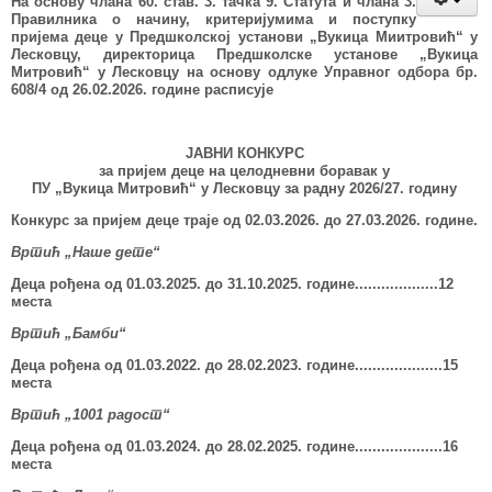
На основу члана 60. став. 3. тачка 9. Статута и члана 3.
Правилника о
начину, критеријумима и поступку
пријема деце у Предшколској установи „Вукица Миитровић“ у
Лесковцу
, директорица Предшколске установе
„
Вукица
Митровић
“
у Лесковцу на основу одлуке Управног одбора бр.
608/4 од 26.02.2026. године
расписује
ЈАВНИ КОНКУРС
за пријем деце на целодневни боравак у
ПУ „Вукица Митровић“ у Лесковцу за радну 2026/27. годину
Конкурс за пријем деце траје од 02.03.2026. до 27.03.2026. године.
Вртић „Наше дете“
Деца рођена од 01.03.202
5
.
до 31.10.202
5
. године...................12
места
Вртић „Бамби“
Деца рођена од 01.03.202
2
. до 28.02.202
3
. године....................15
места
Вртић „1001 радост“
Деца рођена од 01.03.202
4
.
до 2
8
.02.202
5
. године....................16
места