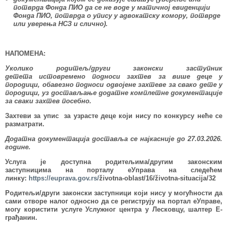
потврда Фонда ПИО да се не воде у матичној евиденцији
Фонда ПИО, потврда о упису у адвокатску комору, потврде
или уверења НСЗ и слично).
НАПОМЕНА:
Уколико родитељ/други законски заступник
детета истовремено подноси захтев за више деце у
породици, обавезно подноси одвојене захтеве за свако дете у
породици, уз достављање додатне комплетне документације
за сваки захтев посебно.
Захтеви за упис за узрасте деце који нису по конкурсу неће се
разматрати.
Додатна документација доставља се најкасније до 2
7
.03.202
6
.
године.
Услуга је доступна родитељима/другим законским
заступницима на порталу еУправа на следећем
линку:
https://euprava.gov.rs/
životna-oblast/16/životna-situacija/32
Родитељи/други законски заступници који нису у могућности да
сами отворе налог односно да се региструју на портал еУправе,
могу користити услуге Услужног центра у Лесковцу, шалтер Е-
грађанин.