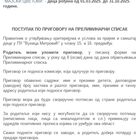
"МАЈСКИ ЦВЕТОВИ"
-
Деца рођена од 01.03.2025. до 31
.10.2025.
године.
ПОСТУПАК ПО ПРИГОВОРУ НА ПРЕЛИМИНАРНИ СПИСАК
Правилник о утврђивању критеријума и услова за пријем и смештај
деце у ПУ "Вукица Митровић" у члану 15. и 16. предвиђа:
Родитељ може уложити приговор
, у писаној форми на
Прелиминарни списак, у року од 8 (осам) дана од дана објављивања
Прелиминарног списка.
Приговор се подноси комисији, која одлучује по приговору.
Приговор обавезно садржи: име и презиме детета, деловодни
(заводни) број захтева и разлог приговора, име, презиме и тачну
адресу родитеља који подноси приговор.
Приговор мора да буде својеручно потписан од стране родитеља
који подноси приговор.
За родитеље који нису у могућности да се својеручно потпишу
(неписмена лица, лица са инвалидитетом и сл.) примењују се
одредбе позитивних прописа којима се уређује ова област.
Сваки поднети приговор се заводи, а родитељ добија потврду о
предаји приговора.