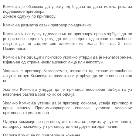
Комисија је обавезна да у року од 8 дана од дана истека рока за
подношење приговора
донесе одлуку по приговору.
Комисија разматра сваки приговор појединачно.
Комисија у поступку одлучивања по приговору прво утврђује да ли
је приговор поднет у року, да ли је поднет од стране овлашћеног
лица и да ли садржи све елементе из члана 15. став 3. овог
Правилника.
Комисија ће одбацити приговор уколико утврди да је неблаговремен,
изјављен од стране неовлашћеног лица или непотпун.
Уколико је приговор благовремен, изјављен од стране овлашћеног
лица и потпун Комисија га разматра и утврђује да ли је основан или
не.
Уколико Комисија утврди да је приговор неоснован одбија га уз
навођење разлога због којих се одбија.
Уколико Комисија утврди да је приговор основан, усваја приговор и
врши измену Прелиминарнарног списака, уколико усвајање
приговора то условљава.
Одлука Комисије по приговору доставља се родитељу путем поште,
на адресу назначену у приговору или на други погодан начин.
Одлука Комисије по приговору је коначна.