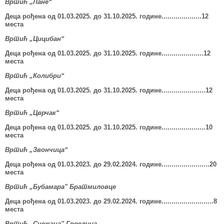
Вртић „Лане“
Деца рођена од 01.03.202
5
.
до 31.10.202
5
. године....................12
места
Вртић „Цицибан“
Деца рођена од 01.03.202
5
.
до 31.10.202
5
. године.....................
12
места
Вртић „Колибри“
Деца рођена од 01.03.202
5
.
до 31.10.202
5
. године......................1
2
места
Вртић „Цврчак“
Деца рођена од 01.03.202
5
.
до 31.10.202
5
. године......................1
0
места
Вртић „
Звончица
“
Деца рођена од 01.03.202
3
.
до 29.02.202
4
.
године............
..
........
..20
места
Вртић „Бубамара" Братмиловце
Деца рођена од 01.03.202
3
.
до 29.02.202
4
.
године..............
..
........
..8
места
Вртић „Снежана" Грделица