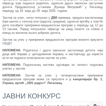
обрасцу који подноси родитељ, односно други законски заступник
детета Предшколској установи „Вукица Митровић“ у Лесковцу
периоду од 18. маја до 29. маја 2026. године.
Захтев за упис, читко попуњен у
ДВА
примера, предати васпитачици
(при школи у сеоској или градској средини), односно вртићу у ком ће
дете похађати припремно-предшколски програм у периоду од 12 до
13 часова. Поред попуњеног обрасца на увид понети са собом и
извод из матичне књиге рођених детета.
Захтев за упис у припремни предшколски програм можете преузети
ОВДЕ
!
НАПОМЕНА:
Родитељи / други законски заступници детета чија
деца већ бораве у целодневном боравку и настављају да користе
исти не подносе електронски захтев за упис.
НАПОМЕНА:
Подносилац захтева одговара за тачност података
унетих у захтев.
НАПОМЕНА:
Захтев за упис у четворочасовни припремни
предшколски програм може се преузети и
у канцеларији бр. 1,
Управа, вртић „1001 радост“ Лесковац.
ЈАВНИ КОНКУРС