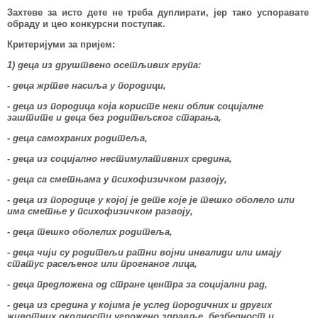
Захтеве за исто дете не треба дуплирати, јер тако успоравате
обраду и цео конкурсни поступак.
Критеријуми за пријем:
1) деца из друштвено осетљивих група:
- деца жртве насиља у породици,
- деца из породица која користе неки облик социјалне
заштите и деца без родитељског старања,
- деца самохраних родитеља,
- деца из социјално нестимулативних средина,
- деца са сметњама у психофизичком развоју,
- деца из породице у којој је дете које је тешко оболело или
има сметње у психофизичком развоју,
- деца тешко оболелих родитеља,
- деца чији су родитељи ратни војни инвалиди или имају
статус расељеног или прогнаног лица,
- деца предложена од стране центра за социјални рад,
- деца из средина у којима је услед породичних и других
животних околности угрожено здравље, безбедност и