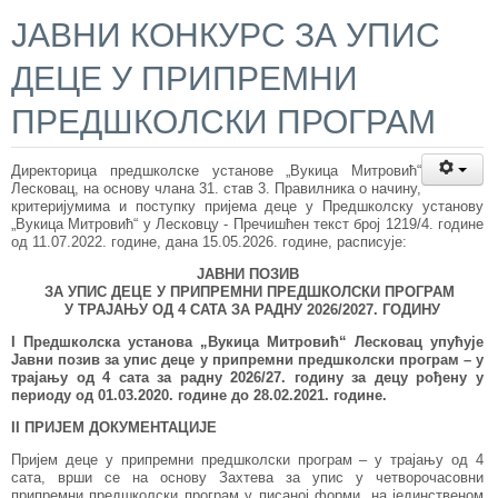
ЈАВНИ КОНКУРС ЗА УПИС
ДЕЦЕ У ПРИПРЕМНИ
ПРЕДШКОЛСКИ ПРОГРАМ
Директорица предшколске установе „Вукица Митровић“
Лесковац, на основу члана 31. став 3. Правилника о начину,
критеријумима и поступку пријема деце у Предшколску установу
„Вукица Митровић“ у Лесковцу - Пречишћен текст број 1219/4. године
од 11.07.2022. године, дана 15.05.2026. године, расписује:
ЈАВНИ ПОЗИВ
ЗА УПИС ДЕЦЕ У ПРИПРЕМНИ ПРЕДШКОЛСКИ ПРОГРАМ
У ТРАЈАЊУ ОД 4 САТА ЗА РАДНУ 2026/2027. ГОДИНУ
I Предшколска установа „Вукица Митровић“ Лесковац упућује
Јавни позив за упис деце у припремни предшколски програм – у
трајању од 4 сата за радну 202
6
/2
7
. годину за децу рођену у
периоду од 01.03.20
20
. године до 28.02.202
1
. године.
II ПРИЈЕМ ДОКУМЕНТАЦИЈЕ
Пријем деце у припремни предшколски програм – у трајању од 4
сата, врши се на основу Захтева за упис у четворочасовни
припремни предшколски програм у писаној форми, на јединственом