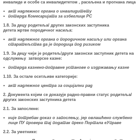
инвалиде и особе са инвалидитетом , расељена и прогнана лица
акт надлежног органа о инвалидитету
потврда Комесаријата за избеглице РС
1.8. За децу родитеља/ других законских заступника
детета жртве породичног насиља:
акт надлежног органа о породичном насиљу или органа
старатељства да је породица под ризиком
1.9. За децу чији је родитељ/други законски заступник детета на
одслужењу затворске казне:
потврда казнено-поправне установе о издржавању казне
1.10. За остале осетљиве категорије:
акт надлежног центра за социјални рад
2. Документа којим се доказује радно-правни статус родитеља/
других законских заступника детета
2.1. За запослене:
није потребан доказ о запослењу, јер овлашћено службено
лице ПУ провера тај податак преко Портала еУправе
2.2. За уметнике: