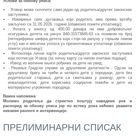
Услови за обнову уписа:
· Уговор може склопити само један од родитеља/других законских
заступника;
· Измирење свих дуговања које родитељ има према вртићу
закључно са 31.05.2026. године (обавезно понети уплатницу);
· Уплата у износу од 400,00 динара на име добровољног
осигурања детета на рачун 840-31573845-63 са позивом на број
(петоцифрена шифра детета која стоји на рачуну у горњем левом
углу) као и месечна уплата уз презентовање уплатнице (обавезно
понети уплатницу);
· Фотокопија личне карте родитеља/другог законског заступника
који потписује Уговор (за личну карту са чипом очитани подаци);
· Извод из матичне књиге рођених за дете на увид;
· Решење Градске управе за друштвене делатности - Одсек за
друштвену бригу за треће и четврто дете у породици, дете без
родитељског старања, дете са сметњама у развоју, дете са
инвалидитетом, дете корисника социјалне помоћи и дете из
материјално угрожених породица.
Важна напомена
:
Молимо родитеље да стриктно поштују наведени рок и
распоред за обнову уписа јер по истеку рока нећемо уважити
никакве разлоге и интервенције.
ПРЕЛИМИНАРНИ СПИСАК