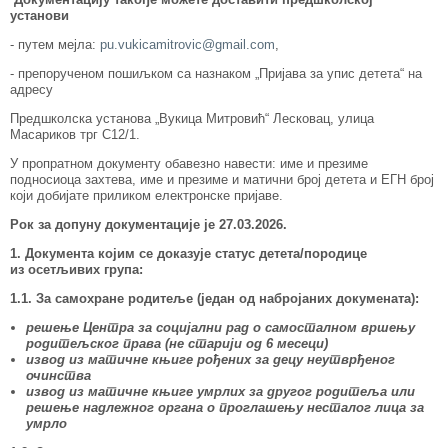
установи
- путем мејла:
pu.vukicamitrovic@gmail.com
,
- препорученoм пошиљком са назнаком „Пријава за упис детета“ на
адресу
Предшколска установа „Вукица Mитровић“ Лесковац, улица
Масариков трг С12/1.
У пропратном документу обавезно навести: име и презиме
подносиоца захтева, име и презиме и матични број детета и ЕГН број
који добијате приликом електронске пријаве.
Рок за допуну документације је 27.03.2026.
1. Документа којим се доказује статус детета/породице
из осетљивих група:
1.1. За самохране родитеље (један од набројаних докумената):
решење Центра за социјални рад о самосталном вршењу
родитељског права (не старији од 6 месеци)
извод из матичне књиге рођених за децу неутврђеног
очинства
извод из матичне књиге умрлих за другог родитеља или
решење надлежног органа о проглашењу несталог лица за
умрло